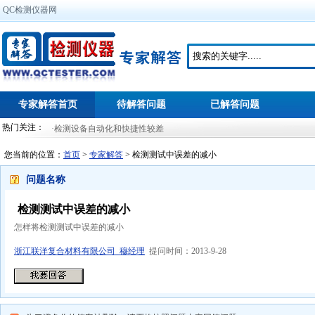
QC检测仪器网
·焊缝的无损探伤检测
·零部件的形位公差和尺寸公差
·内部缺陷的检测
专家解答首页
待解答问题
已解答问题
· 测量精度的控制，硬度计的测量能力检验？
热门关注：
·检测设备自动化和快捷性较差
·手机3D尺寸的精密重测以及焊接缺陷的快速检测，加工表面刀纹的快
·焊缝的无损探伤检测
您当前的位置：
首页
>
专家解答
> 检测测试中误差的减小
·零部件的形位公差和尺寸公差
问题名称
·内部缺陷的检测
· 测量精度的控制，硬度计的测量能力检验？
·检测设备自动化和快捷性较差
检测测试中误差的减小
·手机3D尺寸的精密重测以及焊接缺陷的快速检测，加工表面刀纹的快
怎样将检测测试中误差的减小
浙江联洋复合材料有限公司 穆经理
提问时间：2013-9-28