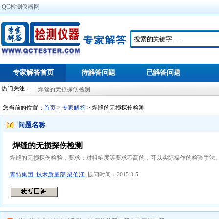
QC检测仪器网
·焊缝的无损探伤检测
·零部件的形位公差和尺寸公差
·内部缺陷的检测
· 测量精度的控制，硬度计的测量能力检验？
·检测设备自动化和快捷性较差
专家解答首页
待解答问题
已解答问题
·手机3D尺寸的精密重测以及焊接缺陷的快速检测，加工表面刀纹的快
·焊缝的无损探伤检测
热门关注：
·零部件的形位公差和尺寸公差
·内部缺陷的检测
您当前的位置：
首页
>
专家解答
> 焊缝的无损探伤检测
· 测量精度的控制，硬度计的测量能力检验？
·检测设备自动化和快捷性较差
问题名称
·手机3D尺寸的精密重测以及焊接缺陷的快速检测，加工表面刀纹的快
焊缝的无损探伤检测
焊缝的无损探伤检验，要求：对粗糙度等要求不高的，可以实际操作的检验手法
青特集团 技术质量部 梁伯江
提问时间：2015-9-5