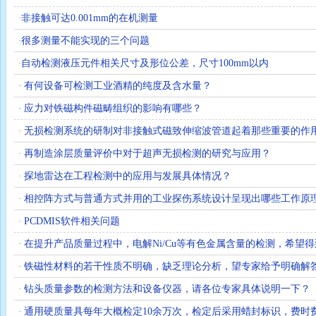
非接触可达0.001mm的在机测量
·
很多测量不能实现的三个问题
·
自动检测液压元件相关尺寸及形位公差，尺寸100mm以内
·
有何设备可检测工业酒精的纯度及含水量？
·
应力对铁磁构件磁畴组织的影响有哪些？
·
无损检测系统的研制对非接触式磁致伸缩波管道起着那些重要的作
·
再制造涂层质量评价中对于超声无损检测的研究与应用？
·
探地雷达在工程检测中的应用与发展具体情况？
·
相控阵方式与普通方式并用的工业探伤系统设计呈现出哪些工作原
·
PCDMIS软件相关问题
·
在提升产品质量过程中，电解Ni/Cu等有色金属含量的检测，希望
·
铁磁性材料的若干性质不明确，缺乏理论分析，望专家给予明确解
·
钻头质量参数的检测方法和设备仪器，请各位专家具体说明一下？
·
通用硬质量具每年大概检定10余万次，检定后采用蜡封标识，费时
·