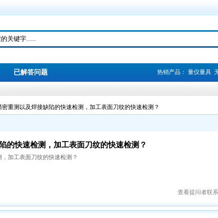
已解答问题
热销产品：
量仪量具
力检验？
陷的快速检测，加工表面刀纹的快速检测？
的精密重测以及焊接缺陷的快速检测，加工表面刀纹的快速检测？
力检验？
缺陷的快速检测，加工表面刀纹的快速检测？
陷的快速检测，加工表面刀纹的快速检测？
测，加工表面刀纹的快速检测？
查看提问者联