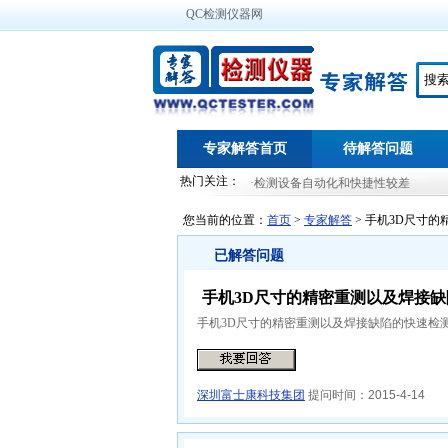
QC检测仪器网
·焊缝的无损探伤检测
·零部件的形位公差和尺寸公差
·内部缺陷的检测
专家解答首页
待解答问题
· 测量精度的控制，硬度计的测量能
热门关注：
·检测设备自动化和快捷性较差
·手机3D尺寸的精密重测以及焊接缺
·焊缝的无损探伤检测
您当前的位置：
首页
>
专家解答
> 手机3D尺寸
·零部件的形位公差和尺寸公差
已解答问题
·内部缺陷的检测
· 测量精度的控制，硬度计的测量能
·检测设备自动化和快捷性较差
手机3D尺寸的精密重测以及焊接
·手机3D尺寸的精密重测以及焊接缺
手机3D尺寸的精密重测以及焊接缺陷的快速检
深圳富士康科技集团
提问时间：2015-4-14