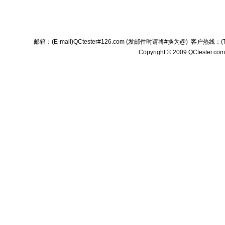
邮箱：(E-mail)
QCtester#126.com
(发邮件时请将#换为@) 客户热线：(Tel)01
Copyright © 2009 QCtester.com 