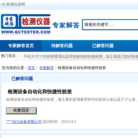
QC检测仪器网
·焊缝的无损探伤检测
·零部件的形位公差和尺寸公差
·内部缺陷的检测
· 测量精度的控制，硬度计的测量能力检验？
专家解答首页
待解答问题
已解答问题
·检测设备自动化和快捷性较差
热门关注：
·手机3D尺寸的精密重测以及焊接缺陷的快速检测，加工表面刀纹的快
·焊缝的无损探伤检测
·零部件的形位公差和尺寸公差
您当前的位置：
首页
>
专家解答
> 检测设备自动化和快捷性较差
·内部缺陷的检测
已解答问题
· 测量精度的控制，硬度计的测量能力检验？
·检测设备自动化和快捷性较差
·手机3D尺寸的精密重测以及焊接缺陷的快速检测，加工表面刀纹的快
检测设备自动化和快捷性较差
检测设备自动化和快捷性较差，最主要的是测量零部件的形状公差以及尺寸公差
****动力设备有限公司
提问时间：2015-9-1