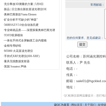
·充分释放3D测量的力量 | 5月8日
常用邮箱：
·新品 | 日立推出新款直读光谱仪OE
·奥林巴斯新款Vanta Elemen
·矿业分析不可缺少的“神器”
·560RSSZ/V3.0全自动洛氏硬
·专业铸就品质——深度探索奥林巴斯光谱
·TOFD双屏模块
您的任何要求、意见或建议：
·一体化手持式全屏触摸工业内窥镜
·金相专用砂纸
·M5000 火花直读光谱仪
·手持式XRF光谱仪(HH-XRF)
公司名称：苏州涵光测控科
·量具无线数据发射器
联系人：尹 先生
·英国 Sonatest 声纳
电话：-
传真：-
邮箱：sale01@hgckled.c
地址：
QC检测仪器网温馨提示：您打电
设QC为首页
|
网站首页
|
关于我们
|
友情