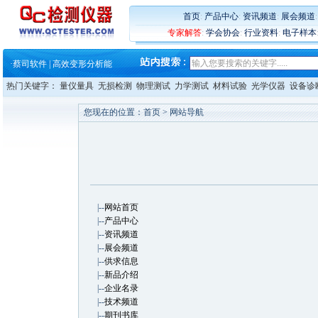
·
铸就AI服务器质量动脉 – 高
·
铸就AI服务器质量动脉 – 高
首页
:
产品中心
:
资讯频道
:
展会频道
·
ZEISS BOSELLO ADR 让内部缺
专家解答
:
学会协会
:
行业资料
:
电子样本
·
蔡司和亿纬锂能达成战略合作
·
大牌云集 买家升级 ——26
·
蔡司软件 | 高效变形分析能
·
铸就AI服务器质量动脉 – 高
热门关键字：
量仪量具
无损检测
物理测试
力学测试
材料试验
光学仪器
设备诊
·
铸就AI服务器质量动脉 – 高
·
ZEISS BOSELLO ADR 让内部缺
您现在的位置：
首页
> 网站导航
·
蔡司和亿纬锂能达成战略合作
·
大牌云集 买家升级 ——26
|--
网站首页
|--
产品中心
|--
资讯频道
|--
展会频道
|--
供求信息
|--
新品介绍
|--
企业名录
|--
技术频道
|--
期刊书库