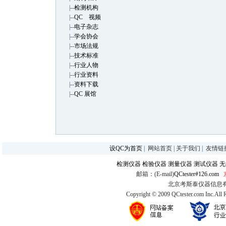
|--
检测机构
|--
QC 视频
|--
电子杂志
|--
学会协会
|--
市场法规
|--
技术标准
|--
行业人物
|--
行业资料
|--
资料下载
|--
QC 展馆
设QC为首页
|
网站首页
|
关于我们
|
友情链
检测仪器
检验仪器
测量仪器
测试仪器
无
邮箱：(E-mail)
QCtester#126.com
北京考斯泰仪器信息有限公司
Copyright © 2009 QCtester.com Inc.All 