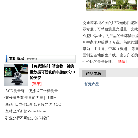
交通等领域相关的LED光电性能
际标准，可精确测量光通量、光效
欧盟CE认证，为产品的全球畅行
1000家客户提供了专业、高效
华为、比亚迪、中车（株洲） 等
国制造基地的生产线。这份广泛的
性价比的最佳证明。 [
详情
]
【免费测试】请查收一键测
量数据可视化的非接触式3D
轮廓仪
..
[详细]
暂无产品
·ACE 测量臂 – 便携式三坐标测量
·充分释放3D测量的力量 | 5月8日
·新品 | 日立推出新款直读光谱仪OE
·奥林巴斯新款Vanta Elemen
·矿业分析不可缺少的“神器”