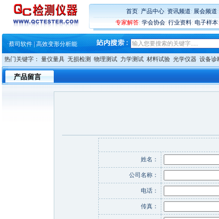
·
铸就AI服务器质量动脉 – 高
首页
:
产品中心
:
资讯频道
:
展会频道
·
ZEISS BOSELLO ADR 让内部缺
专家解答
:
学会协会
:
行业资料
:
电子样本
·
蔡司和亿纬锂能达成战略合作
·
大牌云集 买家升级 ——26
·
蔡司软件 | 高效变形分析能
·
铸就AI服务器质量动脉 – 高
·
铸就AI服务器质量动脉 – 高
热门关键字：
量仪量具
无损检测
物理测试
力学测试
材料试验
光学仪器
设备诊
·
ZEISS BOSELLO ADR 让内部缺
·
蔡司和亿纬锂能达成战略合作
产品留言
·
大牌云集 买家升级 ——26
姓名：
公司名称：
电话：
传真：