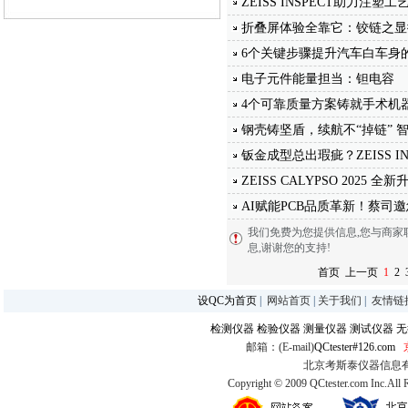
ZEISS INSPECT助力注塑
折叠屏体验全靠它：铰链之显
6个关键步骤提升汽车白车身
电子元件能量担当：钽电容
4个可靠质量方案铸就手术机
钢壳铸坚盾，续航不“掉链” 
钣金成型总出瑕疵？ZEISS IN
ZEISS CALYPSO 2025 全
AI赋能PCB品质革新！蔡司
我们免费为您提供信息,您与商家联
息,谢谢您的支持!
首页
上一页
1
2
设QC为首页
|
网站首页
|
关于我们
|
友情链
检测仪器
检验仪器
测量仪器
测试仪器
无
邮箱：(E-mail)
QCtester#126.com
北京考斯泰仪器信息有限公司
Copyright © 2009 QCtester.com Inc.All 