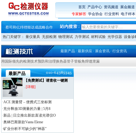
·
大牌云集 买家升级 ——26
·
蔡司软件 | 高效变形分析能
首页
:
产品中心
:
资讯频道
:
展会频道
·
铸就AI服务器质量动脉 – 高
专家解答
:
学会协会
:
行业资料
:
电子样本
·
铸就AI服务器质量动脉 – 高
·
ZEISS BOSELLO ADR 让内部缺
·
蔡司和亿纬锂能达成战略合作
·
大牌云集 买家升级 ——26
热门关键字：
量仪量具
无损检测
物理测试
力学测试
材料试验
光学仪器
设备诊
最新产品
/
最新供应
/
展会资讯
/
行业资讯
用国际领先的检测技术预防和治理换热器管子管板角焊缝泄漏
最新产品
【免费测试】请查收一键测
..
[详细]
·ACE 测量臂 – 便携式三坐标测
·充分释放3D测量的力量 | 5月8
·新品 | 日立推出新款直读光谱仪O
·奥林巴斯新款Vanta Eleme
·矿业分析不可缺少的“神器”