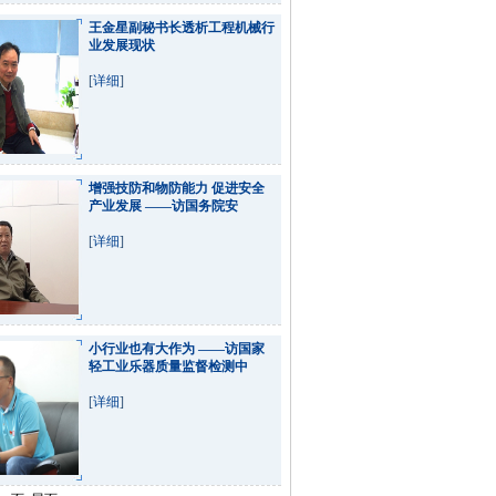
王金星副秘书长透析工程机械行
业发展现状
[
详细
]
增强技防和物防能力 促进安全
产业发展 ——访国务院安
[
详细
]
小行业也有大作为 ——访国家
轻工业乐器质量监督检测中
[
详细
]