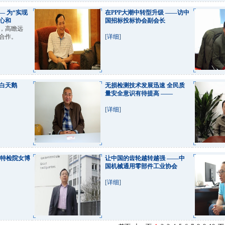
 为“实现
在PPP大潮中转型升级 ——访中
心和
国招标投标协会副会长
，高瞻远
合作。
[
详细
]
白天鹅
无损检测技术发展迅速 全民质
量安全意识有待提高 ——
[
详细
]
国特检院女博
让中国的齿轮越转越强 ——中
国机械通用零部件工业协会
[
详细
]