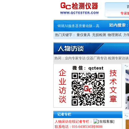
专家
·
蔡司软件 | 高效变形分析能
·
铸就AI服务器质量动脉 – 高
·
铸就AI服务器质量动脉 – 高
·
ZEISS BOSELLO ADR 让内部缺
热门关键字：
量仪量具
无损检测
物理测试
力
·
蔡司和亿纬锂能达成战略合作
·
大牌云集 买家升级 ——26
·
蔡司软件 | 高效变形分析能
·
铸就AI服务器质量动脉 – 高
·
铸就AI服务器质量动脉 – 高
热词：业内专家专访 仪器厂商专访 检测专家访谈
·
ZEISS BOSELLO ADR 让内部缺
">
·
蔡司和亿纬锂能达成战略合作
·
大牌云集 买家升级 ——26
记者专栏
">
人物采访在线记者专栏：
联系电话：010-64385345转8006