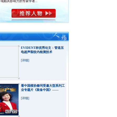
域颇具影响力的专家学者...
EVIDENT杯优秀论文：管道压
电超声裂纹内检测技术
[
详细
]
看中国模协秦珂受邀大型系列工
业专题片《装备中国》——
[
详细
]