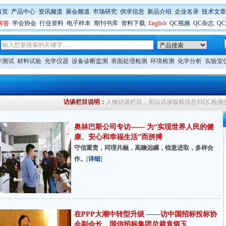
首页
:
产品中心
:
资讯频道
:
展会频道
:
市场研究
:
供求信息
:
新品介绍
:
企业名录
:
技术文章
解答
:
学会协会
:
行业资料
:
电子样本
:
期刊书库
:
资料下载
:
English
:
QC视频
:
QC杂志
:
Q
学测试
材料试验
光学仪器
设备诊断监测
表面处理检测
环境检测
化学分析
实验室
访谈栏目说明：
人物访谈栏目，所以访谈版权信息归QC检
奥林巴斯公司专访—— 为“实现世界人民的健
康、安心和幸福生活”而拼搏
守信重责，同理共融，高瞻远瞩，锐意进取，多样合
作。
[
详细
]
在PPP大潮中转型升级 ——访中国招标投标协
会副会长、国信招标集团总裁袁炳玉