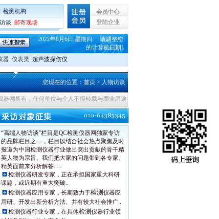
:
检测机构
会员中心
登陆企业
C访谈
:
邮寄现场
2022年8月6日 星期四 请调整您
的计算机日期!
仪器
仪表类
超声波探伤仪
您现在的位置：
首页
> 人物访谈
测仪器网所有，任何单位与个人不得转载与商业用途
“高端人物访谈”栏目是QC检测仪器网独家专访
的品牌栏目之一，栏目以结合社会热点聚焦及时
报道为中国检测仪器行业做出突出贡献的骨干精
英人物为宗旨。我们把大家的问题带到各专家、
精英面前来分析解答......
检测仪器研发专家，正在承担国家重大科研
课题，或近期有重大突破..
检测
检测仪器应用专家，长期致力于
仪器应
用研、开发出新分析方法、并有较大社会推广..
检测
检测仪器行业专家，在具体
仪器行业领