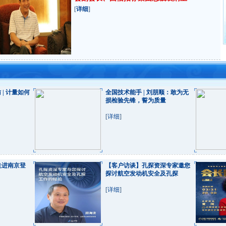
[
详细
]
访 | 计量如何
全国技术能手 | 刘朋顺：敢为无
损检验先锋，誓为质量
[
详细
]
 走进南京登
【客户访谈】孔探资深专家邀您
探讨航空发动机安全及孔探
[
详细
]