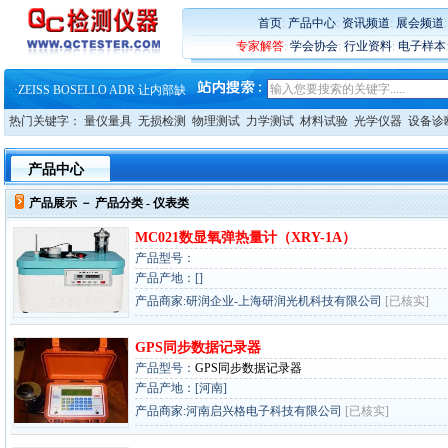
·
大牌云集 买家升级 ——26
首页
:
产品中心
:
资讯频道
:
展会频道
·
蔡司软件 | 高效变形分析能
·
铸就AI服务器质量动脉 – 高
专家解答
:
学会协会
:
行业资料
:
电子样本
·
铸就AI服务器质量动脉 – 高
·
ZEISS BOSELLO ADR 让内部缺
·
蔡司和亿纬锂能达成战略合作
·
大牌云集 买家升级 ——26
热门关键字：
量仪量具
无损检测
物理测试
力学测试
材料试验
光学仪器
设备诊
产品中心
产品展示 －
产品分类
- 仪表类
MC021数显氧弹热量计（XRY-1A）
产品型号：
产品产地：[]
产品商家:研润企业-上海研润光机科技有限公司
[已核实]
GPS同步数据记录器
产品型号：
GPS同步数据记录器
产品产地：[河南]
产品商家:河南启兴格电子科技有限公司
[已核实]