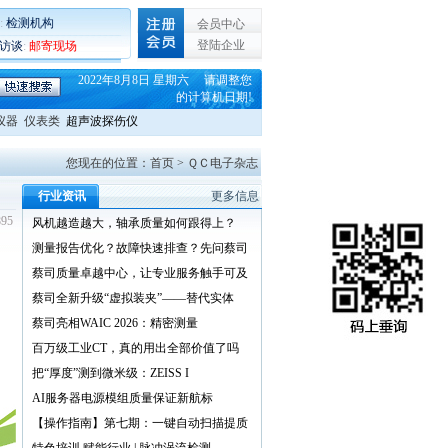
:
检测机构
会员中心
登陆企业
C访谈
:
邮寄现场
2022年8月8日 星期六 请调整您
的计算机日期!
仪器
仪表类
超声波探伤仪
您现在的位置：首页 > ＱＣ电子杂志
行业资讯
更多信息
95
风机越造越大，轴承质量如何跟得上？
测量报告优化？故障快速排查？先问蔡司
蔡司质量卓越中心，让专业服务触手可及
蔡司全新升级“虚拟装夹”——替代实体
蔡司亮相WAIC 2026：精密测量
百万级工业CT，真的用出全部价值了吗
把“厚度”测到微米级：ZEISS I
AI服务器电源模组质量保证新航标
【操作指南】第七期：一键自动扫描提质