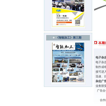
《智能加工》第三期
电子杂
电子杂
制作成
接可进
迅速、
杂志广
业务部安
广告合作热
合作