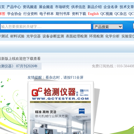
首页
:
产品中心
:
资讯频道
:
展会频道
:
市场研究
:
供求信息
:
新品介绍
:
企业名录
:
技术文章
解答
:
学会协会
:
行业资料
:
电子样本
:
期刊书库
:
资料下载
:
English
:
QC视频
:
QC杂志
:
Q
学测试
材料试验
光学仪器
设备诊断监测
表面处理检测
环境检测
化学分析
实验室
志最新版上线欢迎您下载查看
测仪器》 07月刊2026年
免费订阅热线：010-584408
友情提醒：看杂志时，请按F11全屏