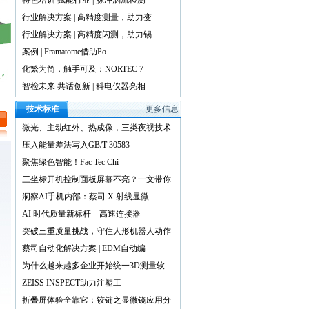
特色培训 赋能行业 | 脉冲涡流检测
行业解决方案 | 高精度测量，助力变
行业解决方案 | 高精度闪测，助力锡
案例 | Framatome借助Po
化繁为简，触手可及：NORTEC 7
智检未来 共话创新 | 科电仪器亮相
技术标准
更多信息
微光、主动红外、热成像，三类夜视技术
压入能量差法写入GB/T 30583
聚焦绿色智能！Fac Tec Chi
三坐标开机控制面板屏幕不亮？一文带你
洞察AI手机内部：蔡司 X 射线显微
AI 时代质量新标杆 – 高速连接器
突破三重质量挑战，守住人形机器人动作
蔡司自动化解决方案 | EDM自动编
为什么越来越多企业开始统一3D测量软
ZEISS INSPECT助力注塑工
折叠屏体验全靠它：铰链之显微镜应用分