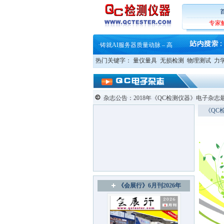
专家
·
蔡司软件 | 高效变形分析能
·
铸就AI服务器质量动脉 – 高
·
铸就AI服务器质量动脉 – 高
·
ZEISS BOSELLO ADR 让内部缺
热门关键字：
量仪量具
无损检测
物理测试
力
·
蔡司和亿纬锂能达成战略合作
·
大牌云集 买家升级 ——26
·
蔡司软件 | 高效变形分析能
·
铸就AI服务器质量动脉 – 高
·
铸就AI服务器质量动脉 – 高
杂志公告：2018年《QC检测仪器》电子杂
·
ZEISS BOSELLO ADR 让内部缺
《QC检
·
蔡司和亿纬锂能达成战略合作
·
大牌云集 买家升级 ——26
《会展行》6月刊2026年