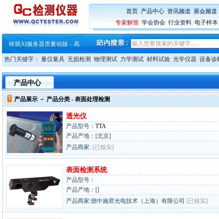
首页
:
产品中心
:
资讯频道
:
展会频道
专家解答
:
学会协会
:
行业资料
:
电子样本
·
蔡司软件 | 高效变形分析能
·
铸就AI服务器质量动脉 – 高
·
铸就AI服务器质量动脉 – 高
·
ZEISS BOSELLO ADR 让内部缺
热门关键字：
量仪量具
无损检测
物理测试
力学测试
材料试验
光学仪器
设备诊
·
蔡司和亿纬锂能达成战略合作
·
大牌云集 买家升级 ——26
·
蔡司软件 | 高效变形分析能
产品中心
·
铸就AI服务器质量动脉 – 高
·
铸就AI服务器质量动脉 – 高
产品展示 －
产品分类
- 表面处理检测
·
ZEISS BOSELLO ADR 让内部缺
·
蔡司和亿纬锂能达成战略合作
透光仪
·
大牌云集 买家升级 ——26
产品型号：
TTA
产品产地：[北京]
产品商家:
[已核实]
表面检测系统
产品型号：
产品产地：[]
产品商家:德中施君光电技术（上海）有限公司
[已核实]