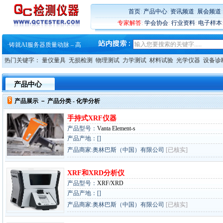
首页
:
产品中心
:
资讯频道
:
展会频道
专家解答
:
学会协会
:
行业资料
:
电子样本
·
蔡司软件 | 高效变形分析能
·
铸就AI服务器质量动脉 – 高
·
铸就AI服务器质量动脉 – 高
·
ZEISS BOSELLO ADR 让内部缺
热门关键字：
量仪量具
无损检测
物理测试
力学测试
材料试验
光学仪器
设备诊
·
蔡司和亿纬锂能达成战略合作
·
大牌云集 买家升级 ——26
·
蔡司软件 | 高效变形分析能
产品中心
·
铸就AI服务器质量动脉 – 高
·
铸就AI服务器质量动脉 – 高
产品展示 －
产品分类
- 化学分析
·
ZEISS BOSELLO ADR 让内部缺
·
蔡司和亿纬锂能达成战略合作
手持式XRF仪器
·
大牌云集 买家升级 ——26
产品型号：
Vanta Element-s
产品产地：[]
产品商家:奥林巴斯（中国）有限公司
[已核实]
XRF和XRD分析仪
产品型号：
XRF/XRD
产品产地：[]
产品商家:奥林巴斯（中国）有限公司
[已核实]