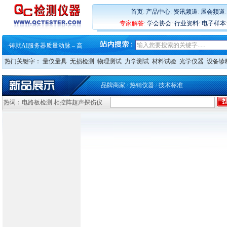
·
铸就AI服务器质量动脉 – 高
·
ZEISS BOSELLO ADR 让内部缺
首页
:
产品中心
:
资讯频道
:
展会频道
·
蔡司和亿纬锂能达成战略合作
专家解答
:
学会协会
:
行业资料
:
电子样本
·
大牌云集 买家升级 ——26
·
蔡司软件 | 高效变形分析能
·
铸就AI服务器质量动脉 – 高
·
铸就AI服务器质量动脉 – 高
热门关键字：
量仪量具
无损检测
物理测试
力学测试
材料试验
光学仪器
设备诊
·
ZEISS BOSELLO ADR 让内部缺
·
蔡司和亿纬锂能达成战略合作
·
大牌云集 买家升级 ——26
品牌商家
/
热销仪器
/
技术标准
热词：电路板检测 相控阵超声探伤仪