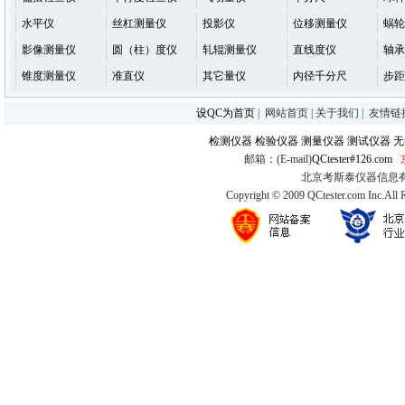
水平仪
丝杠测量仪
投影仪
位移测量仪
蜗轮
影像测量仪
圆（柱）度仪
轧辊测量仪
直线度仪
轴承
锥度测量仪
准直仪
其它量仪
内径千分尺
步距
设QC为首页
|
网站首页
|
关于我们
|
友情链
检测仪器
检验仪器
测量仪器
测试仪器
无
邮箱：(E-mail)
QCtester#126.com
北京考斯泰仪器信息有限公司
Copyright © 2009 QCtester.com Inc.All 