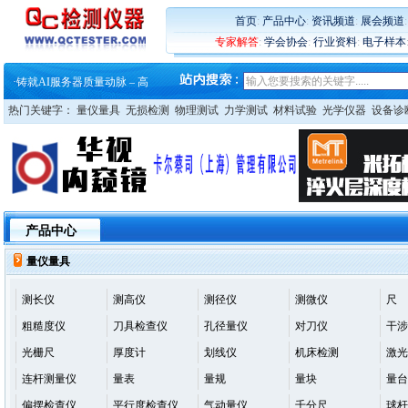
·
ZEISS BOSELLO ADR 让内部缺
·
蔡司和亿纬锂能达成战略合作
首页
:
产品中心
:
资讯频道
:
展会频道
·
大牌云集 买家升级 ——26
专家解答
:
学会协会
:
行业资料
:
电子样本
·
蔡司软件 | 高效变形分析能
·
铸就AI服务器质量动脉 – 高
·
铸就AI服务器质量动脉 – 高
·
ZEISS BOSELLO ADR 让内部缺
热门关键字：
量仪量具
无损检测
物理测试
力学测试
材料试验
光学仪器
设备诊
·
蔡司和亿纬锂能达成战略合作
·
大牌云集 买家升级 ——26
产品中心
量仪量具
测长仪
测高仪
测径仪
测微仪
尺
粗糙度仪
刀具检查仪
孔径量仪
对刀仪
干涉
光栅尺
厚度计
划线仪
机床检测
激光
连杆测量仪
量表
量规
量块
量台
偏摆检查仪
平行度检查仪
气动量仪
千分尺
球杆