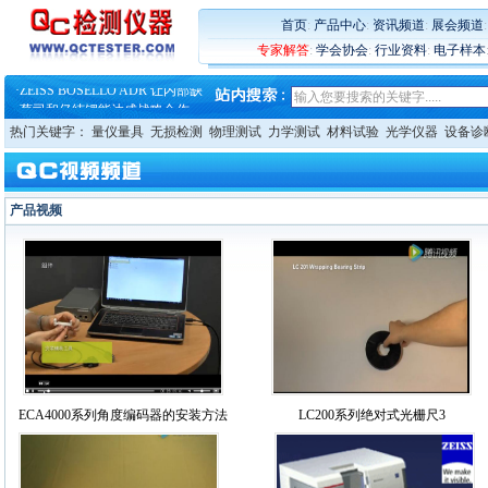
·
大牌云集 买家升级 ——26
·
蔡司软件 | 高效变形分析能
首页
:
产品中心
:
资讯频道
:
展会频道
·
铸就AI服务器质量动脉 – 高
专家解答
:
学会协会
:
行业资料
:
电子样本
·
铸就AI服务器质量动脉 – 高
·
ZEISS BOSELLO ADR 让内部缺
·
蔡司和亿纬锂能达成战略合作
·
大牌云集 买家升级 ——26
热门关键字：
量仪量具
无损检测
物理测试
力学测试
材料试验
光学仪器
设备诊
产品视频
ECA4000系列角度编码器的安装方法
LC200系列绝对式光栅尺3