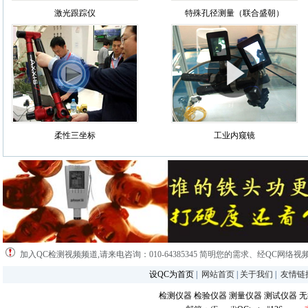
激光跟踪仪
特殊孔径测量（联合盛朝）
柔性三坐标
工业内窥镜
加入QC检测视频频道,请来电咨询：010-64385345 简明您的需求、经QC网络
设QC为首页
|
网站首页
|
关于我们
|
友情链
检测仪器
检验仪器
测量仪器
测试仪器
无