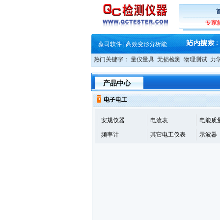
·
铸就AI服务器质量动脉 – 高
·
ZEISS BOSELLO ADR 让内部缺
专家
·
蔡司和亿纬锂能达成战略合作
·
大牌云集 买家升级 ——26
·
蔡司软件 | 高效变形分析能
·
铸就AI服务器质量动脉 – 高
·
铸就AI服务器质量动脉 – 高
热门关键字：
量仪量具
无损检测
物理测试
力
·
ZEISS BOSELLO ADR 让内部缺
·
蔡司和亿纬锂能达成战略合作
产品中心
·
大牌云集 买家升级 ——26
电子电工
安规仪器
电流表
电能质
频率计
其它电工仪表
示波器