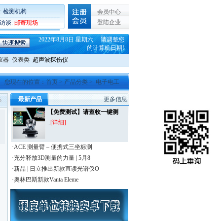
:
检测机构
会员中心
登陆企业
C访谈
:
邮寄现场
2022年8月8日 星期六 请调整您
的计算机日期!
仪器
仪表类
超声波探伤仪
您现在的位置：
首页
>
产品分类
> 电子电工
最新产品
更多信息
5
【免费测试】请查收一键测
..
[详细]
·ACE 测量臂 – 便携式三坐标测
·充分释放3D测量的力量 | 5月8
·新品 | 日立推出新款直读光谱仪O
·奥林巴斯新款Vanta Eleme