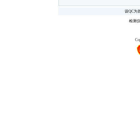
设QC为
检测
Cop