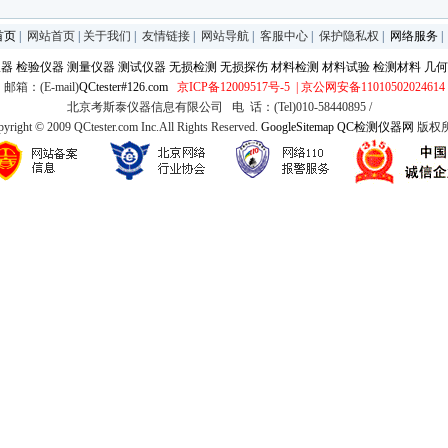
首页
|
网站首页
|
关于我们
|
友情链接
|
网站导航
|
客服中心
|
保护隐私权
|
网络服务
仪器
检验仪器
测量仪器
测试仪器
无损检测
无损探伤
材料检测
材料试验
检测材料
几何
邮箱：(E-mail)
QCtester#126.com
京ICP备12009517号-5
| 京公网安备11010502024614
北京考斯泰仪器信息有限公司 电 话：(Tel)010-58440895 /
yright © 2009 QCtester.com Inc.All Rights Reserved.
GoogleSitemap
QC检测仪器网
版权