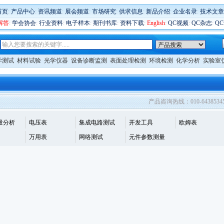
首页
:
产品中心
:
资讯频道
:
展会频道
:
市场研究
:
供求信息
:
新品介绍
:
企业名录
:
技术文章
解答
:
学会协会
:
行业资料
:
电子样本
:
期刊书库
:
资料下载
:
English
:
QC视频
:
QC杂志
:
Q
学测试
材料试验
光学仪器
设备诊断监测
表面处理检测
环境检测
化学分析
实验室
产品咨询热线：010-6438534
量分析
电压表
集成电路测试
开发工具
欧姆表
万用表
网络测试
元件参数测量