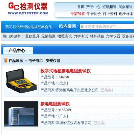
·
大牌云集 买家升级 ——26
·
蔡司软件 | 高效变形分析能
首页
:
产品中心
:
资讯频道
:
展会频道
·
铸就AI服务器质量动脉 – 高
专家解答
:
学会协会
:
行业资料
:
电子样本
·
铸就AI服务器质量动脉 – 高
·
ZEISS BOSELLO ADR 让内部缺
·
蔡司和亿纬锂能达成战略合作
·
大牌云集 买家升级 ——26
热门关键字：
量仪量具
无损检测
物理测试
力学测试
材料试验
光学仪器
设备诊
产品中心
产品展示 －
电子电工
- 安规仪器
数字式地桩接地电阻测试仪
产品型号：
AR858
产品产地：[北京]
产品商家:香港恒高电子集团北京公司
[已核实]
接地电阻测试仪
产品型号：
MS5209
产品产地：[广东]
产品商家:深圳华谊仪表有限公司
[已核实]