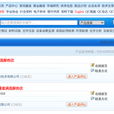
首页
:
产品中心
:
资讯频道
:
展会频道
:
市场研究
:
供求信息
:
新品介绍
:
企业名录
:
技术文章
解答
:
学会协会
:
行业资料
:
电子样本
:
期刊书库
:
资料下载
:
English
:
QC视频
:
QC杂志
:
Q
学测试
材料试验
光学仪器
设备诊断监测
表面处理检测
环境检测
化学分析
实验室
您现在的
产品咨询热线：010-6438534
频涡流探伤仪
在线留言
联系方式
控技术有限公司
[已核实]
 多通道涡流探伤仪
610
在线留言
联系方式
有限公司
[已核实]