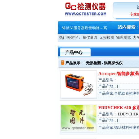
·
蔡司和亿纬锂能达成战略合作
·
大牌云集 买家升级 ——26
·
蔡司软件 | 高效变形分析能
专家
·
铸就AI服务器质量动脉 – 高
·
铸就AI服务器质量动脉 – 高
·
ZEISS BOSELLO ADR 让内部缺
·
蔡司和亿纬锂能达成战略合作
热门关键字：
量仪量具
无损检测
物理测试
力
·
大牌云集 买家升级 ——26
产品中心
产品展示 －
无损检测
- 涡流探伤仪
Accuspect智能多
产品型号：
产品产地：[]
产品商家:合肥欧泰祺测
EDDYCHEK 610
产品型号：
EDDYCHEK 
产品产地：[]
产品商家:德华材料检测