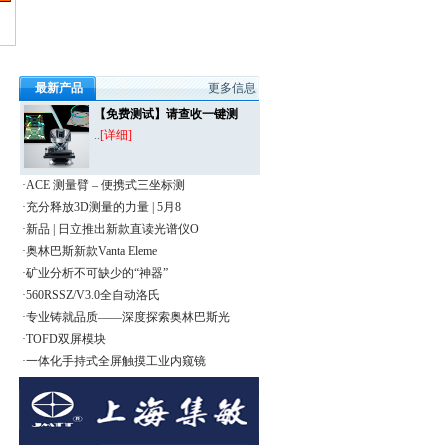
最新产品
更多信息
【免费测试】请查收一键测
..
[详细]
·ACE 测量臂 – 便携式三坐标测
·充分释放3D测量的力量 | 5月8
·新品 | 日立推出新款直读光谱仪O
·奥林巴斯新款Vanta Eleme
·矿业分析不可缺少的“神器”
·560RSSZ/V3.0全自动洛氏
·专业铸就品质——深度探索奥林巴斯光
·TOFD双屏模块
·一体化手持式全屏触摸工业内窥镜