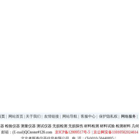
首页
|
网站首页
|
关于我们
|
友情链接
|
网站导航
|
客服中心
|
保护隐私权
|
网络服务
仪器
检验仪器
测量仪器
测试仪器
无损检测
无损探伤
材料检测
材料试验
检测材料
几何
邮箱：(E-mail)
QCtester#126.com
京ICP备12009517号-5
| 京公网安备11010502024614
北京考斯泰仪器信息有限公司 电 话：(Tel)010-58440895 /