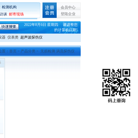
:
检测机构
会员中心
登陆企业
C访谈
:
邮寄现场
2022年8月6日 星期四 请调整您
的计算机日期!
仪器
仪表类
超声波探伤仪
位置：
首页
>
产品分类
> 无损检测 涡流探伤仪
5