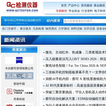
·
蔡司软件 | 高效变形分析能
·
铸就AI服务器质量动脉 – 高
首页
:
产品中心
:
资讯频道
:
展会频道
·
铸就AI服务器质量动脉 – 高
专家解答
:
学会协会
:
行业资料
:
电子样本
·
ZEISS BOSELLO ADR 让内部缺
·
蔡司和亿纬锂能达成战略合作
·
大牌云集 买家升级 ——26
热门关键字：
量仪量具
无损检测
物理测试
力学测试
材料试验
光学仪器
设备诊
微光、主动红外、热成像，三类夜视技术
压入能量差法写入GB/T 30583-2026
聚焦绿色智能！Fac Tec China 2026 & NE
卡尔蔡司管理有限公司
三坐标开机控制面板屏幕不亮？一文带你
洞察AI手机内部：蔡司 X 射线显微镜助
形创中国
AI 时代质量新标杆 – 高速连接器质量解
突破三重质量挑战，守住人形机器人动作
蔡司自动化解决方案 | EDM自动编程方
丹青科技
为什么越来越多企业开始统一3D测量软