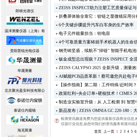
ZEISS INSPECT助力注塑工艺质量保证
郎铎光谱仪
折叠屏体验全靠它：铰链之显微镜应用分
6个关键步骤提升汽车白车身的生产效率
温泽测量仪器（上海）有
电子元件能量担当：钽电容
4个可靠质量方案铸就手术机器人的生命
钢壳铸坚盾，续航不“掉链” 智能手机电
贵阳普锐光电仪器
钣金成型总出瑕疵？ZEISS INSPECT
ZEISS CALYPSO 2025 全新升级，测
华晟测量
AI赋能PCB品质革新！蔡司邀您共赴电
【操作指南】第二期：工件特殊/赶时间
北京聚光盈安科技有限公
政策红利+央企订单+硬核技术！CIMES 2
制造业实验室升级：从 人工检测 到 智
泰诺仕内窥镜
新品发布 | ZEISS OMNIA GC 220-180：
检测资讯频道免费为您提供最新仪器商业信息
,
仪器行业信息,如您对我们的资讯服务有疑问或是建议
海克斯康
首页
上一页
1
2
3
4
5
6