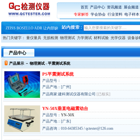
·
蔡司和亿纬锂能达成战略合作
·
大牌云集 买家升级 ——26
首页
:
产品中心
:
资讯频道
:
展会频道
·
蔡司软件 | 高效变形分析能
专家解答
:
学会协会
:
行业资料
:
电子样本
·
铸就AI服务器质量动脉 – 高
·
铸就AI服务器质量动脉 – 高
·
ZEISS BOSELLO ADR 让内部缺
·
蔡司和亿纬锂能达成战略合作
热门关键字：
量仪量具
无损检测
物理测试
力学测试
材料试验
光学仪器
设备诊
·
大牌云集 买家升级 ——26
产品中心
产品展示 －
物理测试
- 平震测试系统
PS平震测试系统
产品型号：
产品产地：[广州]
产品商家:建科测试仪器有限公司
[已核实]
YN-50X垂直电磁震动台
产品型号：
YN-50X
产品产地：[广东]
产品咨询：010-64385345 / qctester@126.com