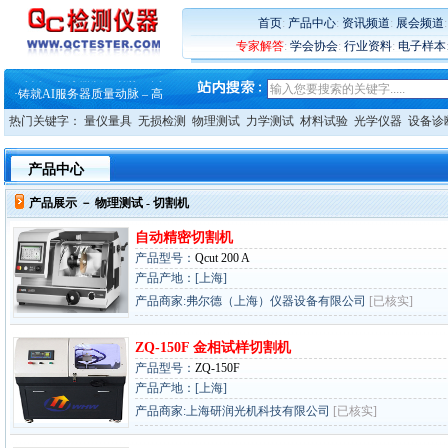
首页
:
产品中心
:
资讯频道
:
展会频道
专家解答
:
学会协会
:
行业资料
:
电子样本
·
蔡司软件 | 高效变形分析能
·
铸就AI服务器质量动脉 – 高
·
铸就AI服务器质量动脉 – 高
·
ZEISS BOSELLO ADR 让内部缺
热门关键字：
量仪量具
无损检测
物理测试
力学测试
材料试验
光学仪器
设备诊
·
蔡司和亿纬锂能达成战略合作
·
大牌云集 买家升级 ——26
·
蔡司软件 | 高效变形分析能
产品中心
·
铸就AI服务器质量动脉 – 高
·
铸就AI服务器质量动脉 – 高
产品展示 －
物理测试
- 切割机
·
ZEISS BOSELLO ADR 让内部缺
·
蔡司和亿纬锂能达成战略合作
自动精密切割机
·
大牌云集 买家升级 ——26
产品型号：
Qcut 200 A
产品产地：[上海]
产品商家:弗尔德（上海）仪器设备有限公司
[已核实]
ZQ-150F 金相试样切割机
产品型号：
ZQ-150F
产品产地：[上海]
产品商家:上海研润光机科技有限公司
[已核实]