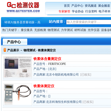
首页
:
产品中心
:
资讯频道
:
展会频道
专家解答
:
学会协会
:
行业资料
:
电子样本
·
蔡司软件 | 高效变形分析能
·
铸就AI服务器质量动脉 – 高
·
铸就AI服务器质量动脉 – 高
·
ZEISS BOSELLO ADR 让内部缺
·
蔡司和亿纬锂能达成战略合作
热门关键字：
量仪量具
无损检测
物理测试
力学测试
材料试验
光学仪器
设备诊
·
大牌云集 买家升级 ——26
·
蔡司软件 | 高效变形分析能
产品中心
·
铸就AI服务器质量动脉 – 高
·
铸就AI服务器质量动脉 – 高
产品展示 －
物理测试
- 铁素体测定仪
·
ZEISS BOSELLO ADR 让内部缺
·
蔡司和亿纬锂能达成战略合作
铁素体含量测定仪
·
大牌云集 买家升级 ——26
产品型号：
FERITSCOPE
产品产地：[北京]
产品商家:北京今朝跃机电有限公司
[已核实]
铁素体测定仪
产品型号：
产品产地：[]
产品商家:北京科海恒生科技有限公司
[已核实]