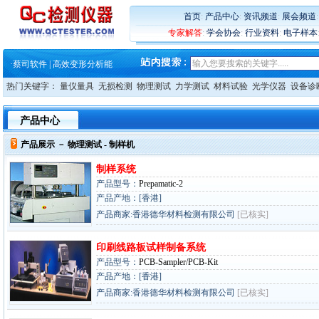
·
铸就AI服务器质量动脉 – 高
·
铸就AI服务器质量动脉 – 高
首页
:
产品中心
:
资讯频道
:
展会频道
·
ZEISS BOSELLO ADR 让内部缺
专家解答
:
学会协会
:
行业资料
:
电子样本
·
蔡司和亿纬锂能达成战略合作
·
大牌云集 买家升级 ——26
·
蔡司软件 | 高效变形分析能
·
铸就AI服务器质量动脉 – 高
热门关键字：
量仪量具
无损检测
物理测试
力学测试
材料试验
光学仪器
设备诊
·
铸就AI服务器质量动脉 – 高
·
ZEISS BOSELLO ADR 让内部缺
·
蔡司和亿纬锂能达成战略合作
产品中心
·
大牌云集 买家升级 ——26
产品展示 －
物理测试
- 制样机
制样系统
产品型号：
Prepamatic-2
产品产地：[香港]
产品商家:香港德华材料检测有限公司
[已核实]
印刷线路板试样制备系统
产品型号：
PCB-Sampler/PCB-Kit
产品产地：[香港]
产品商家:香港德华材料检测有限公司
[已核实]