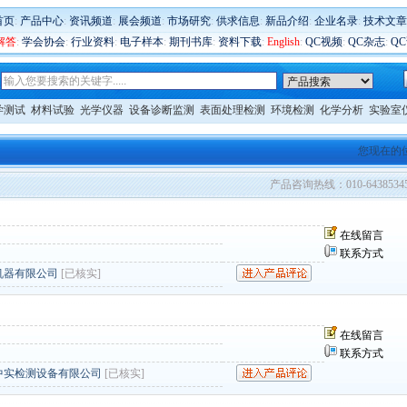
首页
:
产品中心
:
资讯频道
:
展会频道
:
市场研究
:
供求信息
:
新品介绍
:
企业名录
:
技术文章
解答
:
学会协会
:
行业资料
:
电子样本
:
期刊书库
:
资料下载
:
English
:
QC视频
:
QC杂志
:
Q
学测试
材料试验
光学仪器
设备诊断监测
表面处理检测
环境检测
化学分析
实验室
您现在的
产品咨询热线：010-6438534
在线留言
联系方式
机器有限公司
[已核实]
在线留言
联系方式
中实检测设备有限公司
[已核实]