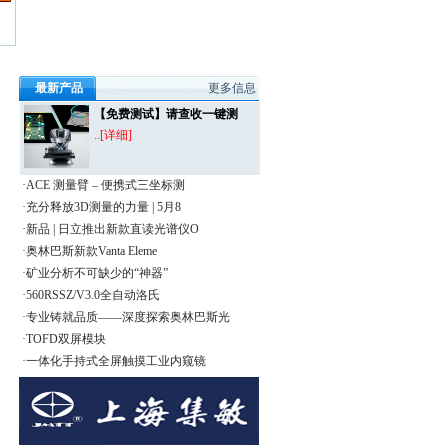
最新产品
更多信息
【免费测试】请查收一键测
..
[详细]
·ACE 测量臂 – 便携式三坐标测
·充分释放3D测量的力量 | 5月8
·新品 | 日立推出新款直读光谱仪O
·奥林巴斯新款Vanta Eleme
·矿业分析不可缺少的“神器”
·560RSSZ/V3.0全自动洛氏
·专业铸就品质——深度探索奥林巴斯光
·TOFD双屏模块
·一体化手持式全屏触摸工业内窥镜