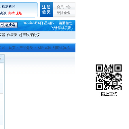
:
检测机构
会员中心
登陆企业
C访谈
:
邮寄现场
2022年8月6日 星期四 请调整您
的计算机日期!
仪器
仪表类
超声波探伤仪
位置：
首页
>
产品分类
> 材料试验 刚度试验机
5