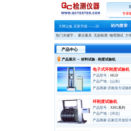
专家
·
蔡司软件 | 高效变形分析能
·
铸就AI服务器质量动脉 – 高
·
铸就AI服务器质量动脉 – 高
热门关键字：
量仪量具
无损检测
物理测试
力
·
ZEISS BOSELLO ADR 让内部缺
·
蔡司和亿纬锂能达成战略合作
·
大牌云集 买家升级 ——26
产品中心
·
蔡司软件 | 高效变形分析能
·
铸就AI服务器质量动脉 – 高
产品展示 －
材料试验
- 刚度试验机
·
铸就AI服务器质量动脉 – 高
·
ZEISS BOSELLO ADR 让内部缺
电子式环刚度试验机
·
蔡司和亿纬锂能达成战略合作
产品型号：
HGD
·
大牌云集 买家升级 ——26
产品产地：[山东]
产品商家:济南东方试验
环刚度试验机
产品型号：
XHG系列
产品产地：[河北]
产品商家:石家庄开发区