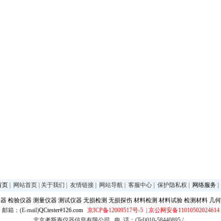
首页
|
网站首页
|
关于我们
|
友情链接
|
网站导航
|
客服中心
|
保护隐私权
|
网络服务
仪器
检验仪器
测量仪器
测试仪器
无损检测
无损探伤
材料检测
材料试验
检测材料
几何
邮箱：(E-mail)
QCtester#126.com
京ICP备12009517号-5
| 京公网安备11010502024614
北京考斯泰仪器信息有限公司 电 话：(Tel)010-58440895 /