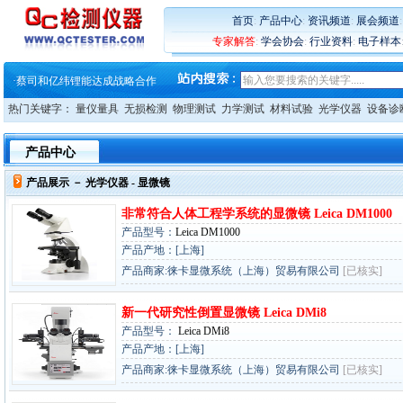
·
大牌云集 买家升级 ——26
·
蔡司软件 | 高效变形分析能
首页
:
产品中心
:
资讯频道
:
展会频道
·
铸就AI服务器质量动脉 – 高
专家解答
:
学会协会
:
行业资料
:
电子样本
·
铸就AI服务器质量动脉 – 高
·
ZEISS BOSELLO ADR 让内部缺
·
蔡司和亿纬锂能达成战略合作
·
大牌云集 买家升级 ——26
热门关键字：
量仪量具
无损检测
物理测试
力学测试
材料试验
光学仪器
设备诊
产品中心
产品展示 －
光学仪器
- 显微镜
非常符合人体工程学系统的显微镜 Leica DM1000
产品型号：
Leica DM1000
产品产地：[上海]
产品商家:徕卡显微系统（上海）贸易有限公司
[已核实]
新一代研究性倒置显微镜 Leica DMi8
产品型号：
Leica DMi8
产品产地：[上海]
产品商家:徕卡显微系统（上海）贸易有限公司
[已核实]