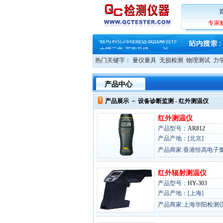
·
蔡司软件 | 高效变形分析能
·
铸就AI服务器质量动脉 – 高
·
铸就AI服务器质量动脉 – 高
专家
·
ZEISS BOSELLO ADR 让内部缺
·
蔡司和亿纬锂能达成战略合作
·
大牌云集 买家升级 ——26
热门关键字：
量仪量具
无损检测
物理测试
力
产品中心
产品展示 －
设备诊断监测
- 红外测温仪
红外测温仪
产品型号：
AR812
产品产地：[北京]
产品商家:香港恒高电子
红外辐射测温仪
产品型号：
HY-303
产品产地：[上海]
产品商家:上海华阳检测