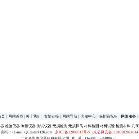
首页
|
网站首页
|
关于我们
|
友情链接
|
网站导航
|
客服中心
|
保护隐私权
|
网络服务
仪器
检验仪器
测量仪器
测试仪器
无损检测
无损探伤
材料检测
材料试验
检测材料
几何
邮箱：(E-mail)
QCtester#126.com
京ICP备12009517号-5
| 京公网安备11010502024614
北京考斯泰仪器信息有限公司 电 话：(Tel)010-58440895 /