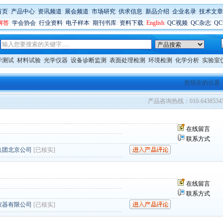
首页
:
产品中心
:
资讯频道
:
展会频道
:
市场研究
:
供求信息
:
新品介绍
:
企业名录
:
技术文章
解答
:
学会协会
:
行业资料
:
电子样本
:
期刊书库
:
资料下载
:
English
:
QC视频
:
QC杂志
:
Q
学测试
材料试验
光学仪器
设备诊断监测
表面处理检测
环境检测
化学分析
实验室
您现在的位置
产品咨询热线：010-6438534
在线留言
联系方式
集团北京公司
[已核实]
在线留言
联系方式
仪器有限公司
[已核实]