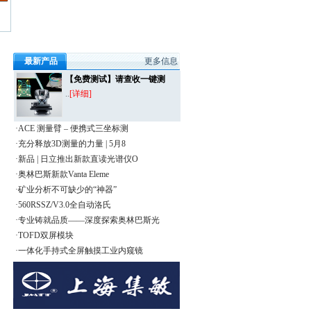
最新产品
更多信息
【免费测试】请查收一键测
..
[详细]
·ACE 测量臂 – 便携式三坐标测
·充分释放3D测量的力量 | 5月8
·新品 | 日立推出新款直读光谱仪O
·奥林巴斯新款Vanta Eleme
·矿业分析不可缺少的“神器”
·560RSSZ/V3.0全自动洛氏
·专业铸就品质——深度探索奥林巴斯光
·TOFD双屏模块
·一体化手持式全屏触摸工业内窥镜