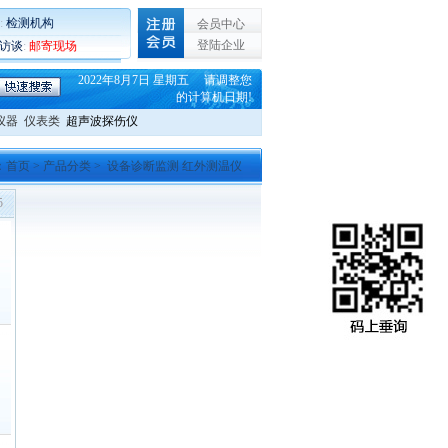
:
检测机构
会员中心
登陆企业
C访谈
:
邮寄现场
2022年8月7日 星期五 请调整您
的计算机日期!
仪器
仪表类
超声波探伤仪
：
首页
>
产品分类
> 设备诊断监测 红外测温仪
5