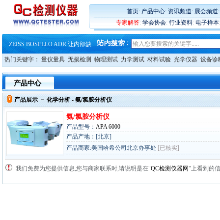
·
大牌云集 买家升级 ——26
首页
:
产品中心
:
资讯频道
:
展会频道
·
蔡司软件 | 高效变形分析能
专家解答
:
学会协会
:
行业资料
:
电子样本
·
铸就AI服务器质量动脉 – 高
·
铸就AI服务器质量动脉 – 高
·
ZEISS BOSELLO ADR 让内部缺
·
蔡司和亿纬锂能达成战略合作
·
大牌云集 买家升级 ——26
热门关键字：
量仪量具
无损检测
物理测试
力学测试
材料试验
光学仪器
设备诊
产品中心
产品展示 －
化学分析
- 氨/氯胺分析仪
氨/氯胺分析仪
产品型号：
APA 6000
产品产地：[北京]
产品商家:美国哈希公司北京办事处
[已核实]
我们免费为您提供信息,您与商家联系时,请说明是在"
QC检测仪器网
"上看到的信