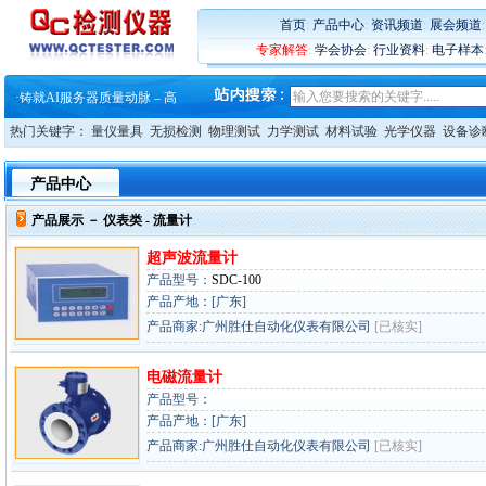
·
ZEISS BOSELLO ADR 让内部缺
·
蔡司和亿纬锂能达成战略合作
首页
:
产品中心
:
资讯频道
:
展会频道
·
大牌云集 买家升级 ——26
专家解答
:
学会协会
:
行业资料
:
电子样本
·
蔡司软件 | 高效变形分析能
·
铸就AI服务器质量动脉 – 高
·
铸就AI服务器质量动脉 – 高
·
ZEISS BOSELLO ADR 让内部缺
热门关键字：
量仪量具
无损检测
物理测试
力学测试
材料试验
光学仪器
设备诊
·
蔡司和亿纬锂能达成战略合作
·
大牌云集 买家升级 ——26
产品中心
产品展示 －
仪表类
- 流量计
超声波流量计
产品型号：
SDC-100
产品产地：[广东]
产品商家:广州胜仕自动化仪表有限公司
[已核实]
电磁流量计
产品型号：
产品产地：[广东]
产品商家:广州胜仕自动化仪表有限公司
[已核实]