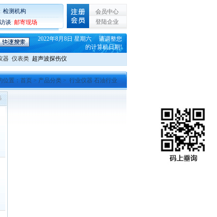
:
检测机构
会员中心
登陆企业
C访谈
:
邮寄现场
2022年8月8日 星期六 请调整您
的计算机日期!
仪器
仪表类
超声波探伤仪
的位置：
首页
>
产品分类
> 行业仪器 石油行业
5