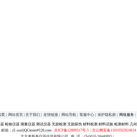
首页
|
网站首页
|
关于我们
|
友情链接
|
网站导航
|
客服中心
|
保护隐私权
|
网络服务
仪器
检验仪器
测量仪器
测试仪器
无损检测
无损探伤
材料检测
材料试验
检测材料
几何
邮箱：(E-mail)
QCtester#126.com
京ICP备12009517号-5
| 京公网安备11010502024614
北京考斯泰仪器信息有限公司 电 话：(Tel)010-58440895 /