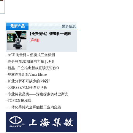
最新产品
更多信息
【免费测试】请查收一键测
..
[详细]
·ACE 测量臂 – 便携式三坐标测
·充分释放3D测量的力量 | 5月8
·新品 | 日立推出新款直读光谱仪O
·奥林巴斯新款Vanta Eleme
·矿业分析不可缺少的“神器”
·560RSSZ/V3.0全自动洛氏
·专业铸就品质——深度探索奥林巴斯光
·TOFD双屏模块
·一体化手持式全屏触摸工业内窥镜