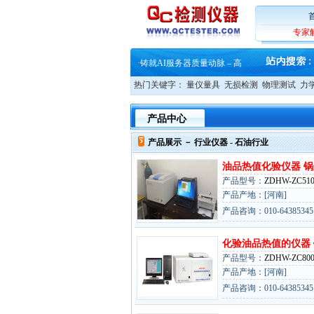
专家
·
蔡司软件 | 高效变形分析能
·
铸就AI服务器质量动脉 – 高
·
铸就AI服务器质量动脉 – 高
热门关键字：
量仪量具
无损检测
物理测试
力
·
ZEISS BOSELLO ADR 让内部缺
·
蔡司和亿纬锂能达成战略合作
·
大牌云集 买家升级 ——26
产品中心
·
蔡司软件 | 高效变形分析能
·
铸就AI服务器质量动脉 – 高
产品展示 －
行业仪器
- 石油行业
·
铸就AI服务器质量动脉 – 高
·
ZEISS BOSELLO ADR 让内部缺
油品热值化验仪器 
·
蔡司和亿纬锂能达成战略合作
产品型号：
ZDHW-ZC510
·
大牌云集 买家升级 ——26
产品产地：[河南]
产品咨询：010-64385345 / 
化验油品热值的仪器
产品型号：
ZDHW-ZC800
产品产地：[河南]
产品咨询：010-64385345 / 