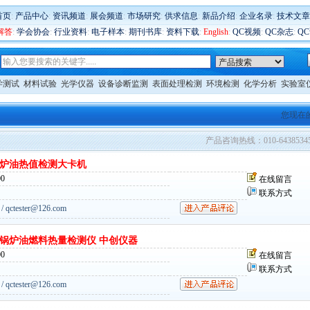
首页
:
产品中心
:
资讯频道
:
展会频道
:
市场研究
:
供求信息
:
新品介绍
:
企业名录
:
技术文章
解答
:
学会协会
:
行业资料
:
电子样本
:
期刊书库
:
资料下载
:
English
:
QC视频
:
QC杂志
:
Q
学测试
材料试验
光学仪器
设备诊断监测
表面处理检测
环境检测
化学分析
实验室
您现在
产品咨询热线：010-6438534
锅炉油热值检测大卡机
0
在线留言
联系方式
qctester@126.com
 锅炉油燃料热量检测仪 中创仪器
0
在线留言
联系方式
qctester@126.com