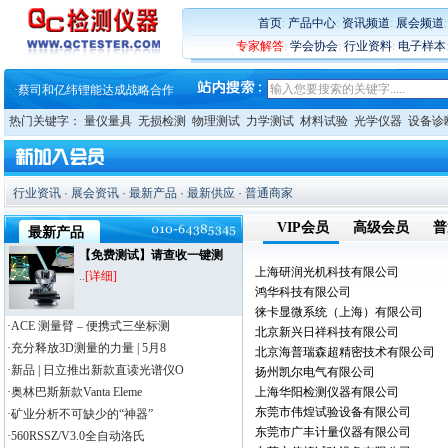
·
大牌云集 买家升级 ——26
·
蔡司软件 | 高效变形分析能
首页
:
产品中心
:
资讯频道
:
展会频道
·
铸就AI服务器质量动脉 – 高
专家解答
:
学会协会
:
行业资料
:
电子样本
·
铸就AI服务器质量动脉 – 高
·
ZEISS BOSELLO ADR 让内部缺
·
蔡司和亿纬锂能达成战略合作
·
大牌云集 买家升级 ——26
热门关键字：
量仪量具
无损检测
物理测试
力学测试
材料试验
光学仪器
设备诊
行业资讯
·
展会资讯
·
最新产品
·
最新供应
·
普通商家
VIP会员
高级会员
普
最新产品
【免费测试】请查收一键测
上海研润光机科技有限公司
..
[详细]
鸿华科技有限公司
徕卡显微系统（上海）有限公司
·ACE 测量臂 – 便携式三坐标测
北京新兴日祥科技有限公司
·充分释放3D测量的力量 | 5月8
北京海普瑞森超精密技术有限公司
·新品 | 日立推出新款直读光谱仪O
扬州凯尔电气有限公司
·奥林巴斯新款Vanta Eleme
上海华阳检测仪器有限公司
东莞市伟煌试验设备有限公司
·矿业分析不可缺少的“神器”
东莞市广丰计量仪器有限公司
·560RSSZ/V3.0全自动洛氏