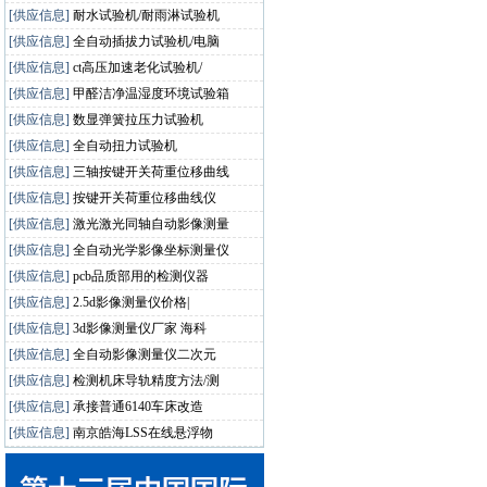
[供应信息]
耐水试验机/耐雨淋试验机
[供应信息]
全自动插拔力试验机/电脑
[供应信息]
ct高压加速老化试验机/
[供应信息]
甲醛洁净温湿度环境试验箱
[供应信息]
数显弹簧拉压力试验机
[供应信息]
全自动扭力试验机
[供应信息]
三轴按键开关荷重位移曲线
[供应信息]
按键开关荷重位移曲线仪
[供应信息]
激光激光同轴自动影像测量
[供应信息]
全自动光学影像坐标测量仪
[供应信息]
pcb品质部用的检测仪器
[供应信息]
2.5d影像测量仪价格|
[供应信息]
3d影像测量仪厂家 海科
[供应信息]
全自动影像测量仪二次元
[供应信息]
检测机床导轨精度方法/测
[供应信息]
承接普通6140车床改造
[供应信息]
南京皓海LSS在线悬浮物