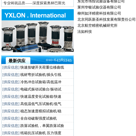
东莞市伟煌试验设备有限公司
·专业铸就品质——深度探索奥林巴斯光
莱州华银试验仪器有限公司
柳州如洋精密科技有限公司
北京同跃新圣科技发展有限责任公司
北京航空精密机械研究所
法如科技
最新供应
[供应信息]
快速按键开关荷重位移曲线
[供应信息]
线材弯折试验机/插头引线
[供应信息]
冷热冲击试验箱/高低温冲
[供应信息]
电磁式振动试验台/振动试
[供应信息]
快速温度变化试验箱/快速
[供应信息]
高低温低气压试验机/低气
[供应信息]
稳态加速度模拟试验机/稳
[供应信息]
全自动破裂强度试验机
[供应信息]
跌落试验机，单翼跌落试验
[供应信息]
纸箱抗压试验机 压力强度