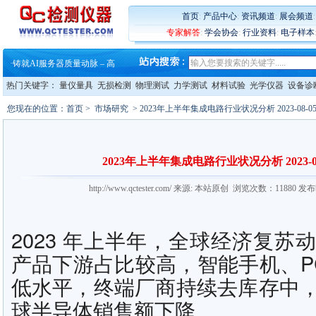
·
ZEISS BOSELLO ADR 让内部缺
·
蔡司和亿纬锂能达成战略合作
首页
:
产品中心
:
资讯频道
:
展会频道
·
大牌云集 买家升级 ——26
专家解答
:
学会协会
:
行业资料
:
电子样本
·
蔡司软件 | 高效变形分析能
·
铸就AI服务器质量动脉 – 高
·
铸就AI服务器质量动脉 – 高
·
ZEISS BOSELLO ADR 让内部缺
热门关键字：
量仪量具
无损检测
物理测试
力学测试
材料试验
光学仪器
设备诊
·
蔡司和亿纬锂能达成战略合作
·
大牌云集 买家升级 ——26
您现在的位置：
首页
>
市场研究
> 2023年上半年集成电路行业状况分析 2023-08-05 
2023年上半年集成电路行业状况分析 2023-08-
http://www.qctester.com/ 来源: 本站原创 浏览次数：11880 发
2023 年上半年，全球经济复苏
产品下游占比较高，智能手机、PC
低水平，终端厂商持续去库存中
球半导体销售额下降。