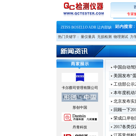
·
蔡司和亿纬锂能达成战略合作
·
大牌云集 买家升级 ——26
·
蔡司软件 | 高效变形分析能
专家
·
铸就AI服务器质量动脉 – 高
·
铸就AI服务器质量动脉 – 高
·
ZEISS BOSELLO ADR 让内部缺
·
蔡司和亿纬锂能达成战略合作
热门关键字：
量仪量具
无损检测
物理测试
力
·
大牌云集 买家升级 ——26
中国自动驾
美国发布“
工信部公示
卡尔蔡司管理有限公司
本年度机动
北京发布实
形创中国
回顾一下20
荣成口岸创
2017各
丹青科技
江苏常州检