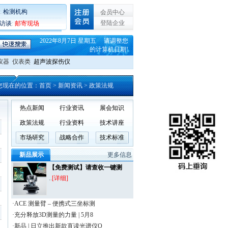
:
检测机构
会员中心
登陆企业
C访谈
:
邮寄现场
2022年8月7日 星期五 请调整您
的计算机日期!
仪器
仪表类
超声波探伤仪
您现在的位置：
首页
> 新闻资讯 > 政策法规
热点新闻
行业资讯
展会知识
政策法规
行业资料
技术讲座
市场研究
战略合作
技术标准
新品展示
更多信息
【免费测试】请查收一键测
..
[详细]
·ACE 测量臂 – 便携式三坐标测
·充分释放3D测量的力量 | 5月8
·新品 | 日立推出新款直读光谱仪O