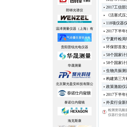
2017工信
郎铎光谱仪
《活塞式压
118项仪
温泽测量仪器（上海）有
2017下
宁夏纤检局
环保部首发
贵阳普锐光电仪器
58个国家
58个国家
华晟测量
生物共振测
构建第三方
北京聚光盈安科技有限公
政策激励仪
2017下
泰诺仕内窥镜
外卖行业新
检测资讯频
仪器行业信息
海克斯康