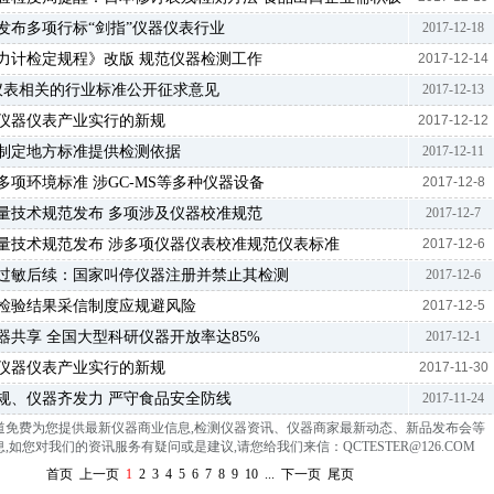
部发布多项行标“剑指”仪器仪表行业
2017-12-18
力计检定规程》改版 规范仪器检测工作
2017-12-14
器仪表相关的行业标准公开征求意见
2017-12-13
半年仪器仪表产业实行的新规
2017-12-12
制定地方标准提供检测依据
2017-12-11
多项环境标准 涉GC-MS等多种仪器设备
2017-12-8
计量技术规范发布 多项涉及仪器校准规范
2017-12-7
计量技术规范发布 涉多项仪器仪表校准规范仪表标准
2017-12-6
过敏后续：国家叫停仪器注册并禁止其检测
2017-12-6
检验结果采信制度应规避风险
2017-12-5
器共享 全国大型科研仪器开放率达85%
2017-12-1
半年仪器仪表产业实行的新规
2017-11-30
规、仪器齐发力 严守食品安全防线
2017-11-24
道免费为您提供最新仪器商业信息
,
检测仪器资讯、仪器商家最新动态、新品发布会等
,如您对我们的资讯服务有疑问或是建议,请您给我们来信：QCTESTER@126.COM
首页
上一页
1
2
3
4
5
6
7
8
9
10
...
下一页
尾页