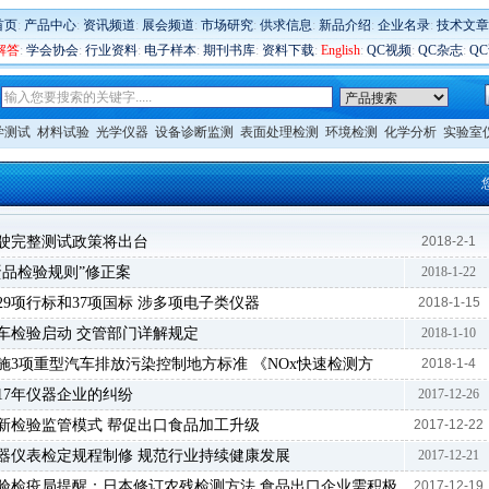
首页
:
产品中心
:
资讯频道
:
展会频道
:
市场研究
:
供求信息
:
新品介绍
:
企业名录
:
技术文章
解答
:
学会协会
:
行业资料
:
电子样本
:
期刊书库
:
资料下载
:
English
:
QC视频
:
QC杂志
:
Q
学测试
材料试验
光学仪器
设备诊断监测
表面处理检测
环境检测
化学分析
实验室
驶完整测试政策将出台
2018-2-1
蛋品检验规则”修正案
2018-1-22
29项行标和37项国标 涉多项电子类仪器
2018-1-15
车检验启动 交管部门详解规定
2018-1-10
施3项重型汽车排放污染控制地方标准 《NOx快速检测方
2018-1-4
17年仪器企业的纠纷
2017-12-26
新检验监管模式 帮促出口食品加工升级
2017-12-22
类仪器仪表检定规程制修 规范行业持续健康发展
2017-12-21
验检疫局提醒：日本修订农残检测方法 食品出口企业需积极
2017-12-19