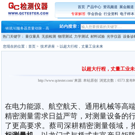
·
蔡司和亿纬锂能达成战略合作
首页
:
产品中心
:
资讯频道
:
展会频道
·
大牌云集 买家升级 ——26
·
蔡司软件 | 高效变形分析能
专家解答
:
学会协会
:
行业资料
:
电子样本
·
铸就AI服务器质量动脉 – 高
·
铸就AI服务器质量动脉 – 高
·
ZEISS BOSELLO ADR 让内部缺
·
蔡司和亿纬锂能达成战略合作
热门关键字：
量仪量具
无损检测
物理测试
力学测试
材料试验
光学仪器
设备诊
·
大牌云集 买家升级 ——26
您现在的位置：
首页
>
技术讲座
> 以超大行程，丈量工业未来
以超大行程，丈量工业未
http://www.qctester.com/ 来源: 本站原创 浏览次数：6573 发布
在电力能源、航空航天、通用机械等高
精密测量需求日益严苛，对测量设备的
了更高要求。蔡司深耕精密测量领域，