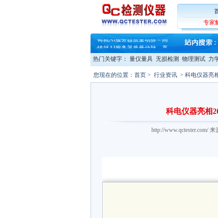
·
蔡司软件 | 高效变形分析能
专家
·
铸就AI服务器质量动脉 – 高
·
铸就AI服务器质量动脉 – 高
·
ZEISS BOSELLO ADR 让内部缺
·
蔡司和亿纬锂能达成战略合作
热门关键字：
·
大牌云集 买家升级 ——26
量仪量具
无损检测
物理测试
力
·
蔡司软件 | 高效变形分析能
您现在的位置：
首页
>
行业资讯
> 科电仪器亮
·
铸就AI服务器质量动脉 – 高
·
铸就AI服务器质量动脉 – 高
·
ZEISS BOSELLO ADR 让内部缺
·
蔡司和亿纬锂能达成战略合作
科电仪器亮相2
·
大牌云集 买家升级 ——26
http://www.qctester