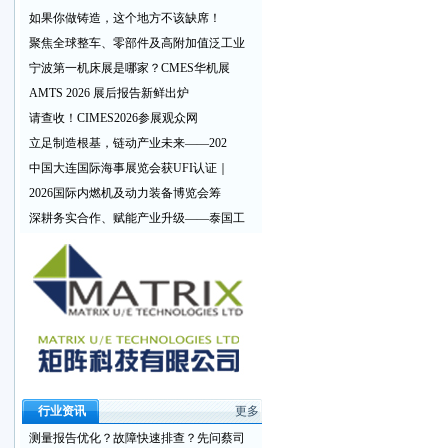
如果你做铸造，这个地方不该缺席！
聚焦全球整车、零部件及高附加值泛工业
宁波第一机床展是哪家？CMES华机展
AMTS 2026 展后报告新鲜出炉
请查收！CIMES2026参展观众网
立足制造根基，链动产业未来——202
中国大连国际海事展览会获UFI认证｜
2026国际内燃机及动力装备博览会筹
深耕务实合作、赋能产业升级——泰国工
行业资讯
更多
测量报告优化？故障快速排查？先问蔡司