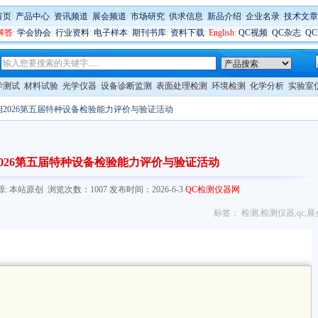
首页
:
产品中心
:
资讯频道
:
展会频道
:
市场研究
:
供求信息
:
新品介绍
:
企业名录
:
技术文章
解答
:
学会协会
:
行业资料
:
电子样本
:
期刊书库
:
资料下载
:
English
:
QC视频
:
QC杂志
:
Q
学测试
材料试验
光学仪器
设备诊断监测
表面处理检测
环境检测
化学分析
实验室
相2026第五届特种设备检验能力评价与验证活动
026第五届特种设备检验能力评价与验证活动
.com/ 来源: 本站原创 浏览次数：1007 发布时间：2026-6-3
QC检测仪器网
标签：
检测
,
检测仪器
,
qc
,
展