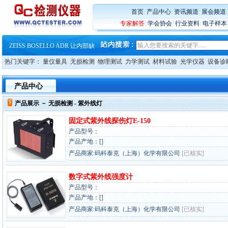
·
大牌云集 买家升级 ——26
首页
:
产品中心
:
资讯频道
:
展会频道
·
蔡司软件 | 高效变形分析能
专家解答
:
学会协会
:
行业资料
:
电子样本
·
铸就AI服务器质量动脉 – 高
·
铸就AI服务器质量动脉 – 高
·
ZEISS BOSELLO ADR 让内部缺
·
蔡司和亿纬锂能达成战略合作
热门关键字：
量仪量具
无损检测
物理测试
力学测试
材料试验
光学仪器
设备诊
·
大牌云集 买家升级 ——26
产品中心
产品展示 －
无损检测
- 紫外线灯
固定式紫外线探伤灯E-150
产品型号：
产品产地：[]
产品商家:码科泰克（上海）化学有限公司
[已核实]
数字式紫外线强度计
产品型号：
产品产地：[]
产品商家:码科泰克（上海）化学有限公司
[已核实]