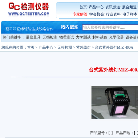
·
大牌云集 买家升级 ——26
·
蔡司软件 | 高效变形分析能
首页
:
产品中心
:
资讯频道
:
展会频道
·
铸就AI服务器质量动脉 – 高
专家解答
:
学会协会
:
行业资料
:
电子样本
·
铸就AI服务器质量动脉 – 高
·
ZEISS BOSELLO ADR 让内部缺
·
蔡司和亿纬锂能达成战略合作
·
大牌云集 买家升级 ——26
热门关键字：
量仪量具
无损检测
物理测试
力学测试
材料试验
光学仪器
设备诊
您现在的位置：
首页
>
产品中心
>
无损检测
>
紫外线灯
> 台式紫外线灯MIZ-400A
台式紫外线灯MIZ-400
产品型号：[ ] 产品产地：[ 