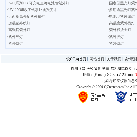
·E-12系列12V可充电直流电池包紫外灯
·固定型黑光灯紫外线
·UV-2500Ⅱ数字式紫外线强度计
·多用途黑光灯紫外
·大面积高强度紫外线灯
·电池型紫外线灯
·超强紫外线灯
·高强度紫外线灯-3
·高强度紫外灯
·紫外线放大灯
·紫外线灯
·紫外线灯
·紫外线灯
·紫外线灯
设QC为首页
|
网站首页
|
关于我们
|
友情链
检测仪器
检验仪器
测量仪器
测试仪器
无
邮箱：(E-mail)
QCtester#126.com
北京考斯泰仪器信息有限公司
Copyright © 2009 QCtester.com Inc.All 