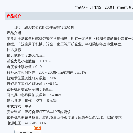
产品型号：[ TNS—2000 ] 产品产地：
产品简介
TNS—2000数显式卧式弹簧扭转试验机
产品介绍
主要用于测试各种螺旋弹簧的扭转强度，即在一定角度下检测弹簧的扭矩或在一
数据。广泛应用于机械、冶金、化工等厂矿企业、科研院校等企事业单位。
技术指标：
最大试验力：2000N.mm
试验力最小读数值：0. 1N.mm
角度最小读数值：0.10
扭矩示值相对误差：200～2000Nmm范围内：≤±1%
扭矩示值重复性相对误差：≤1%
扭矩示值零点相对误差：≤±0.1%
试验机有效试验空间：160mm
两夹具中心线同轴度误差：≤Φ1mm
显示系统：操作、控制、显示等
加载方式：手动
安全装置：应符合JB/T7796—1995的要求
试验机电器设备质量、装配质量及外观质量：应符合GB/T2611—92的要求
电源电压：AC220V 50Hz