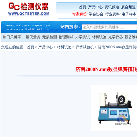
首页
:
产品中心
:
资讯频道
:
展会频道
专家解答
:
学会协会
:
行业资料
:
电子样本
·
蔡司软件 | 高效变形分析能
·
铸就AI服务器质量动脉 – 高
·
铸就AI服务器质量动脉 – 高
·
ZEISS BOSELLO ADR 让内部缺
热门关键字：
量仪量具
无损检测
物理测试
力学测试
材料试验
光学仪器
设备诊
·
蔡司和亿纬锂能达成战略合作
·
大牌云集 买家升级 ——26
您现在的位置：
首页
>
产品中心
>
材料试验
>
弹簧试验机
> 济南2000N.mm数显
·
蔡司软件 | 高效变形分析能
·
铸就AI服务器质量动脉 – 高
·
铸就AI服务器质量动脉 – 高
·
ZEISS BOSELLO ADR 让内部缺
济南2000N.mm数显弹簧扭
·
蔡司和亿纬锂能达成战略合作
·
大牌云集 买家升级 ——26