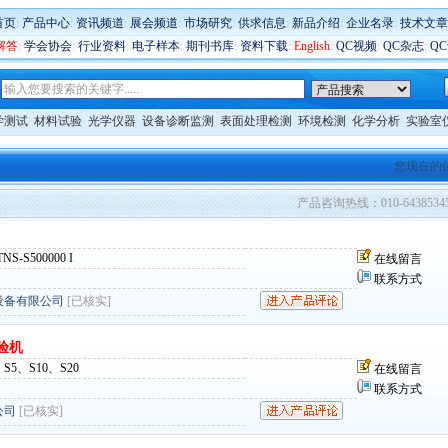
首页
:
产品中心
:
资讯频道
:
展会频道
:
市场研究
:
供求信息
:
新品介绍
:
企业名录
:
技术文章
解答
:
学会协会
:
行业资料
:
电子样本
:
期刊书库
:
资料下载
:
English
:
QC视频
:
QC杂志
:
Q
学测试
材料试验
光学仪器
设备诊断监测
表面处理检测
环境检测
化学分析
实验室
您现在的
产品咨询热线：010-6438534
TNS-S500000 I
在线留言
联系方式
设备有限公司
[已核实]
验机
、S5、S10、S20
在线留言
联系方式
公司
[已核实]