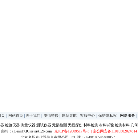
首页
|
网站首页
|
关于我们
|
友情链接
|
网站导航
|
客服中心
|
保护隐私权
|
网络服务
仪器
检验仪器
测量仪器
测试仪器
无损检测
无损探伤
材料检测
材料试验
检测材料
几何
邮箱：(E-mail)
QCtester#126.com
京ICP备12009517号-5
| 京公网安备11010502024614
北京考斯泰仪器信息有限公司 电 话：(Tel)010-58440895 /