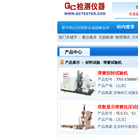
·
大牌云集 买家升级 ——26
·
蔡司软件 | 高效变形分析能
·
铸就AI服务器质量动脉 – 高
专家
·
铸就AI服务器质量动脉 – 高
·
ZEISS BOSELLO ADR 让内部缺
·
蔡司和亿纬锂能达成战略合作
·
大牌云集 买家升级 ——26
热门关键字：
量仪量具
无损检测
物理测试
力
产品中心
产品展示 －
材料试验
- 弹簧试验机
弹簧扭转试验机
产品型号：
TNS-S50000/
产品产地：[山东]
产品商家:济南科汇试验
双数显示弹簧拉压试
产品型号：
TLS-S1、S2
产品产地：[北京]
产品商家:北京时代集团