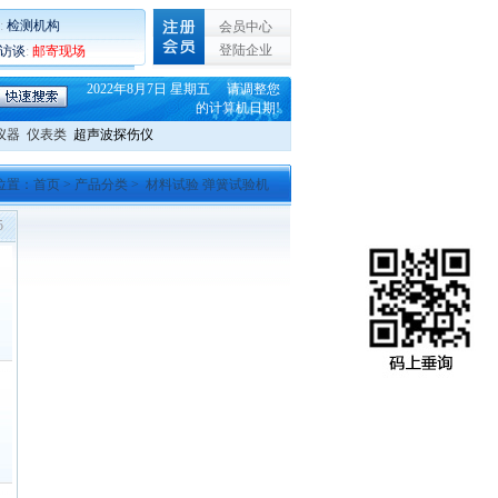
:
检测机构
会员中心
登陆企业
C访谈
:
邮寄现场
2022年8月7日 星期五 请调整您
的计算机日期!
仪器
仪表类
超声波探伤仪
位置：
首页
>
产品分类
> 材料试验 弹簧试验机
5