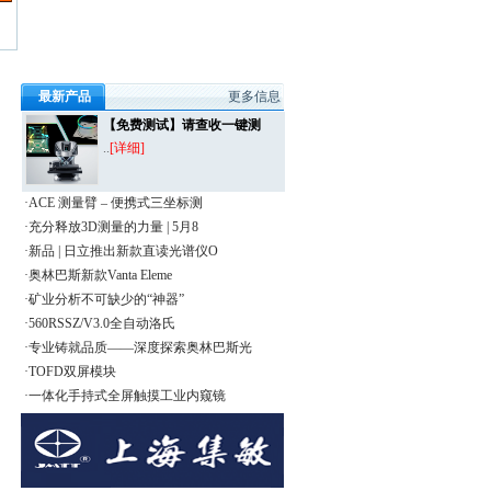
最新产品
更多信息
【免费测试】请查收一键测
..
[详细]
·ACE 测量臂 – 便携式三坐标测
·充分释放3D测量的力量 | 5月8
·新品 | 日立推出新款直读光谱仪O
·奥林巴斯新款Vanta Eleme
·矿业分析不可缺少的“神器”
·560RSSZ/V3.0全自动洛氏
·专业铸就品质——深度探索奥林巴斯光
·TOFD双屏模块
·一体化手持式全屏触摸工业内窥镜