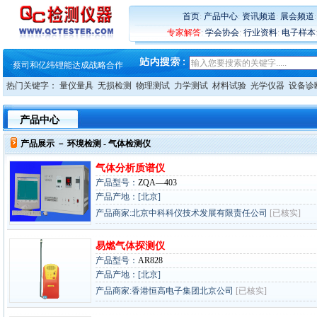
·
大牌云集 买家升级 ——26
·
蔡司软件 | 高效变形分析能
首页
:
产品中心
:
资讯频道
:
展会频道
·
铸就AI服务器质量动脉 – 高
专家解答
:
学会协会
:
行业资料
:
电子样本
·
铸就AI服务器质量动脉 – 高
·
ZEISS BOSELLO ADR 让内部缺
·
蔡司和亿纬锂能达成战略合作
·
大牌云集 买家升级 ——26
热门关键字：
量仪量具
无损检测
物理测试
力学测试
材料试验
光学仪器
设备诊
产品中心
产品展示 －
环境检测
- 气体检测仪
气体分析质谱仪
产品型号：
ZQA—403
产品产地：[北京]
产品商家:北京中科科仪技术发展有限责任公司
[已核实]
易燃气体探测仪
产品型号：
AR828
产品产地：[北京]
产品商家:香港恒高电子集团北京公司
[已核实]