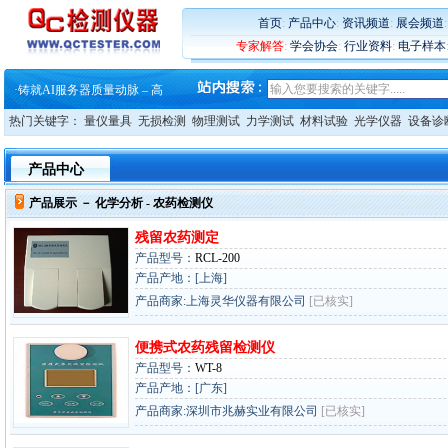
首页
:
产品中心
:
资讯频道
:
展会频道
专家解答
:
学会协会
:
行业资料
:
电子样本
·
蔡司软件 | 高效变形分析能
·
铸就AI服务器质量动脉 – 高
·
铸就AI服务器质量动脉 – 高
热门关键字：
量仪量具
无损检测
物理测试
力学测试
材料试验
光学仪器
设备诊
·
ZEISS BOSELLO ADR 让内部缺
·
蔡司和亿纬锂能达成战略合作
·
大牌云集 买家升级 ——26
产品中心
·
蔡司软件 | 高效变形分析能
·
铸就AI服务器质量动脉 – 高
产品展示 －
化学分析
- 农药检测仪
·
铸就AI服务器质量动脉 – 高
·
ZEISS BOSELLO ADR 让内部缺
残留农药测定
·
蔡司和亿纬锂能达成战略合作
产品型号：
RCL-200
·
大牌云集 买家升级 ——26
产品产地：[上海]
产品商家:上海灵华仪器有限公司
[已核实]
便携式农药残留检测仪
产品型号：
WT-8
产品产地：[广东]
产品商家:深圳市兆赫实业有限公司
[已核实]