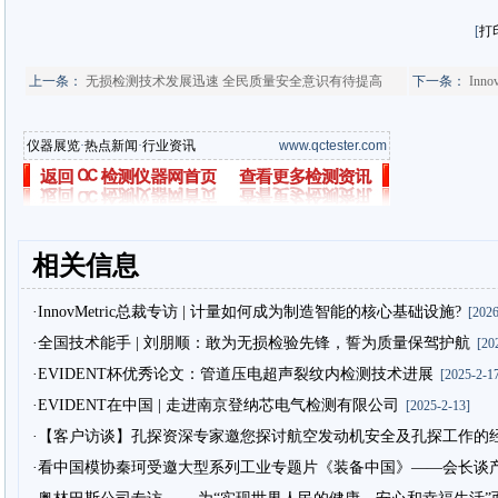
[
打
上一条：
无损检测技术发展迅速 全民质量安全意识有待提高
下一条：
Inn
仪器展览
·
热点新闻
·
行业资讯
www.qctester.com
相关信息
·InnovMetric总裁专访 | 计量如何成为制造智能的核心基础设施?
[2026
·全国技术能手 | 刘朋顺：敢为无损检验先锋，誓为质量保驾护航
[202
·EVIDENT杯优秀论文：管道压电超声裂纹内检测技术进展
[2025-2-17
·EVIDENT在中国 | 走进南京登纳芯电气检测有限公司
[2025-2-13]
·【客户访谈】孔探资深专家邀您探讨航空发动机安全及孔探工作的
·看中国模协秦珂受邀大型系列工业专题片《装备中国》——会长谈