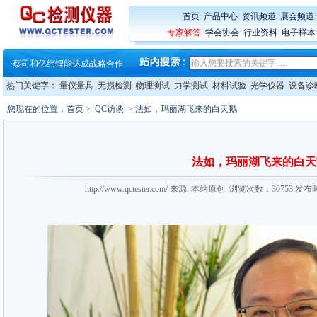
·
蔡司软件 | 高效变形分析能
·
铸就AI服务器质量动脉 – 高
首页
:
产品中心
:
资讯频道
:
展会频道
·
铸就AI服务器质量动脉 – 高
专家解答
:
学会协会
:
行业资料
:
电子样本
·
ZEISS BOSELLO ADR 让内部缺
·
蔡司和亿纬锂能达成战略合作
·
大牌云集 买家升级 ——26
热门关键字：
量仪量具
无损检测
物理测试
力学测试
材料试验
光学仪器
设备诊
您现在的位置：
首页
>
QC访谈
> 法如，玛丽湖飞来的白天鹅
法如，玛丽湖飞来的白天
http://www.qctester.com/ 来源: 本站原创 浏览次数：30753 发布