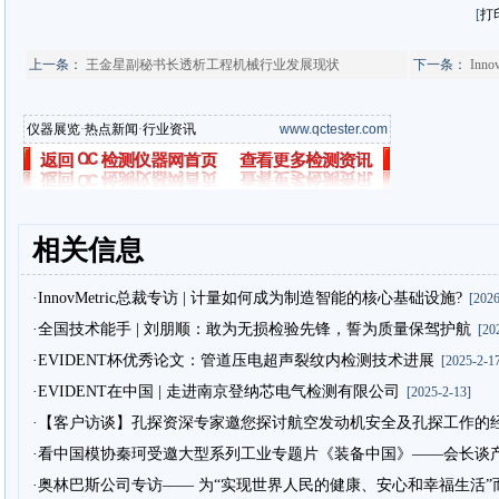
[
打
上一条：
王金星副秘书长透析工程机械行业发展现状
下一条：
Inn
仪器展览
·
热点新闻
·
行业资讯
www.qctester.com
相关信息
·InnovMetric总裁专访 | 计量如何成为制造智能的核心基础设施?
[2026
·全国技术能手 | 刘朋顺：敢为无损检验先锋，誓为质量保驾护航
[202
·EVIDENT杯优秀论文：管道压电超声裂纹内检测技术进展
[2025-2-17
·EVIDENT在中国 | 走进南京登纳芯电气检测有限公司
[2025-2-13]
·【客户访谈】孔探资深专家邀您探讨航空发动机安全及孔探工作的
·看中国模协秦珂受邀大型系列工业专题片《装备中国》——会长谈
·奥林巴斯公司专访—— 为“实现世界人民的健康、安心和幸福生活”