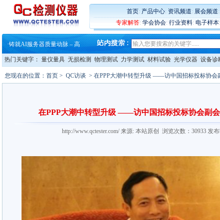
首页
:
产品中心
:
资讯频道
:
展会频道
·
蔡司软件 | 高效变形分析能
专家解答
:
学会协会
:
行业资料
:
电子样本
·
铸就AI服务器质量动脉 – 高
·
铸就AI服务器质量动脉 – 高
·
ZEISS BOSELLO ADR 让内部缺
·
蔡司和亿纬锂能达成战略合作
热门关键字：
量仪量具
无损检测
物理测试
力学测试
材料试验
光学仪器
设备诊
·
大牌云集 买家升级 ——26
·
蔡司软件 | 高效变形分析能
您现在的位置：
首页
>
QC访谈
> 在PPP大潮中转型升级 ——访中国招标投标协
·
铸就AI服务器质量动脉 – 高
·
铸就AI服务器质量动脉 – 高
·
ZEISS BOSELLO ADR 让内部缺
·
蔡司和亿纬锂能达成战略合作
在PPP大潮中转型升级 ——访中国招标投标协会副
·
大牌云集 买家升级 ——26
http://www.qctester.com/ 来源: 本站原创 浏览次数：30933 发