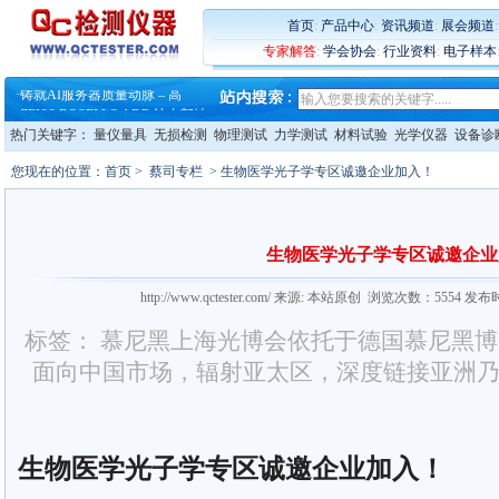
·
大牌云集 买家升级 ——26
·
蔡司软件 | 高效变形分析能
首页
:
产品中心
:
资讯频道
:
展会频道
·
铸就AI服务器质量动脉 – 高
专家解答
:
学会协会
:
行业资料
:
电子样本
·
铸就AI服务器质量动脉 – 高
·
ZEISS BOSELLO ADR 让内部缺
·
蔡司和亿纬锂能达成战略合作
·
大牌云集 买家升级 ——26
热门关键字：
量仪量具
无损检测
物理测试
力学测试
材料试验
光学仪器
设备诊
您现在的位置：
首页
>
蔡司专栏
> 生物医学光子学专区诚邀企业加入！
生物医学光子学专区诚邀企业
http://www.qctester.com/ 来源: 本站原创 浏览次数：5554 发布
标签： 慕尼黑上海光博会依托于德国慕尼黑博
面向中国市场，辐射亚太区，深度链接亚洲
生物医学光子学专区诚邀企业加入！