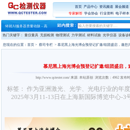
首页
:
产品中心
:
资讯频道
:
展会频道
·
蔡司软件 | 高效变形分析能
专家解答
:
学会协会
:
行业资料
:
电子样本
·
铸就AI服务器质量动脉 – 高
·
铸就AI服务器质量动脉 – 高
·
ZEISS BOSELLO ADR 让内部缺
·
蔡司和亿纬锂能达成战略合作
热门关键字：
量仪量具
无损检测
物理测试
力学测试
材料试验
光学仪器
设备诊
·
大牌云集 买家升级 ——26
·
蔡司软件 | 高效变形分析能
您现在的位置：
首页
>
蔡司专栏
> 慕尼黑上海光博会预登记扩邀/组团盛启，邀您
·
铸就AI服务器质量动脉 – 高
·
铸就AI服务器质量动脉 – 高
·
ZEISS BOSELLO ADR 让内部缺
·
蔡司和亿纬锂能达成战略合作
慕尼黑上海光博会预登记扩邀/组团盛启，
·
大牌云集 买家升级 ——26
http://www.qctester.com/ 来源: 本站原创 浏览次数：4962 发布
标签： 作为亚洲激光、光学、光电行业的年
2025年3月11-13日在上海新国际博览中心-3号