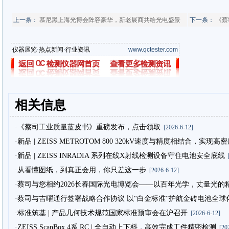
上一条：
慕尼黑上海光博会阵容豪华，新老展商共绘光电盛景
下一条：
《蔡
仪器展览
·
热点新闻
·
行业资讯
www.qctester.com
相关信息
·《蔡司工业质量蓝皮书》重磅发布，点击领取
[2026-6-12]
·新品 | ZEISS METROTOM 800 320kV速度与精度相结合，实现
·新品 | ZEISS INRADIA 系列在线X射线检测设备守住电池安全底线
[
·从看懂图纸，到真正会用，你只差这一步
[2026-6-12]
·蔡司与您相约2026长春国际光电博览会——以百年光学，丈量光的
·蔡司与吉曜通行签署战略合作协议 以“白金标准”护航金砖电池全球
·标准筑基 | 产品几何技术规范国家标准预审会在沪召开
[2026-6-12]
·ZEISS ScanBox 4系 RC | 全自动上下料，高效完成工件精密检测
[202