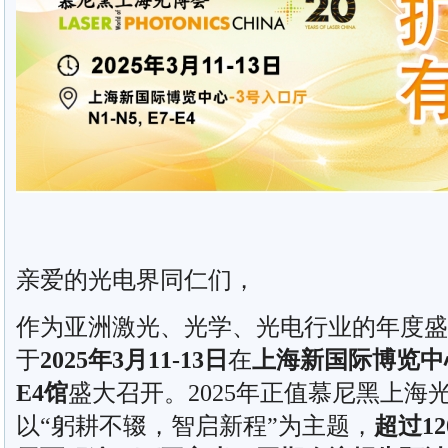
亲爱的光电界同仁们，
作为亚洲激光、光学、光电行业的年度盛
于
2025
年
3
月
11-13
日
在
上海新国际博览中
E4
馆
盛大召开。2025年正值慕尼黑上海
以“躬耕不辍，智启新程”为主题，
超过
12