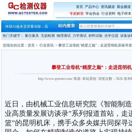
首页
:
产品中心
:
资讯频道
:
展会频道
专家解答
:
学会协会
:
行业资料
:
电子样本
·
蔡司软件 | 高效变形分析能
·
铸就AI服务器质量动脉 – 高
·
铸就AI服务器质量动脉 – 高
·
ZEISS BOSELLO ADR 让内部缺
热门关键字：
量仪量具
无损检测
物理测试
力学测试
材料试验
光学仪器
设备诊
·
蔡司和亿纬锂能达成战略合作
·
大牌云集 买家升级 ——26
您现在的位置：
首页
>
行业资讯
> 攀登工业母机“精度之巅”：走进昆明机床探寻
·
蔡司软件 | 高效变形分析能
·
铸就AI服务器质量动脉 – 高
·
铸就AI服务器质量动脉 – 高
·
ZEISS BOSELLO ADR 让内部缺
攀登工业母机“精度之巅”：走进昆明
·
蔡司和亿纬锂能达成战略合作
·
大牌云集 买家升级 ——26
http://www.qctester.com/ 来源: 本站原创 浏览次数：3626 发
近日，由机械工业信息研究院《智能制造
业高质量发展访谈录”系列报道首站，走
篮”的昆明机床，携手众多央媒共同探寻