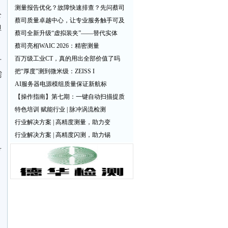
测量报告优化？故障快速排查？先问蔡司
公
蔡司质量卓越中心，让专业服务触手可及
但
蔡司全新升级“虚拟装夹”——替代实体
蔡司亮相WAIC 2026：精密测量
百万级工业CT，真的用出全部价值了吗
方
把“厚度”测到微米级：ZEISS I
需
AI服务器电源模组质量保证新航标
【操作指南】第七期：一键自动扫描提质
特色培训 赋能行业 | 脉冲涡流检测
行业解决方案 | 高精度测量，助力变
行业解决方案 | 高精度闪测，助力锡
号