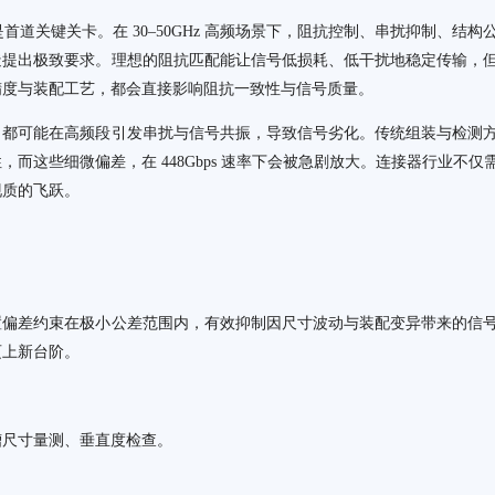
性是首道关键关卡。在 30–50GHz 高频场景下，阻抗控制、串扰抑制、结构
造提出极致要求。理想的阻抗匹配能让信号低损耗、低干扰地稳定传输，
精度与装配工艺，都会直接影响阻抗一致性与信号质量。
，都可能在高频段引发串扰与信号共振，导致信号劣化。传统组装与检测
而这些细微偏差，在 448Gbps 速率下会被急剧放大。连接器行业不仅
现质的飞跃。
置偏差约束在极小公差范围内，有效抑制因尺寸波动与装配变异带来的信
迈上新台阶。
槽尺寸量测、垂直度检查。