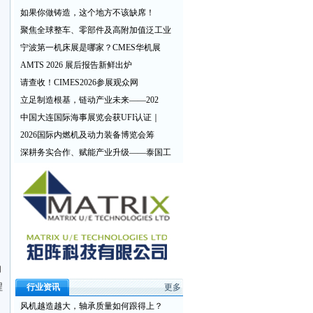
如果你做铸造，这个地方不该缺席！
聚焦全球整车、零部件及高附加值泛工业
宁波第一机床展是哪家？CMES华机展
AMTS 2026 展后报告新鲜出炉
请查收！CIMES2026参展观众网
立足制造根基，链动产业未来——202
中国大连国际海事展览会获UFI认证｜
2026国际内燃机及动力装备博览会筹
深耕务实合作、赋能产业升级——泰国工
向
程
行业资讯
更多
风机越造越大，轴承质量如何跟得上？