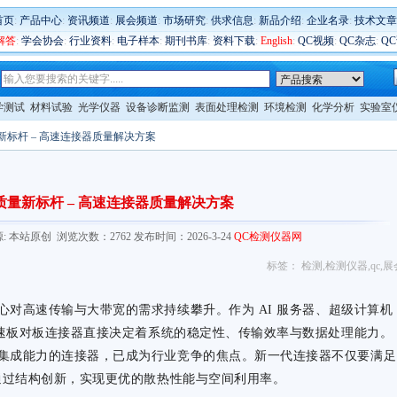
首页
:
产品中心
:
资讯频道
:
展会频道
:
市场研究
:
供求信息
:
新品介绍
:
企业名录
:
技术文章
解答
:
学会协会
:
行业资料
:
电子样本
:
期刊书库
:
资料下载
:
English
:
QC视频
:
QC杂志
:
Q
学测试
材料试验
光学仪器
设备诊断监测
表面处理检测
环境检测
化学分析
实验室
量新标杆 – 高速连接器质量解决方案
代质量新标杆 – 高速连接器质量解决方案
com/ 来源: 本站原创 浏览次数：2762 发布时间：2026-3-24
QC检测仪器网
标签：
检测
,
检测仪器
,
qc
,
展
心对高速传输与大带宽的需求持续攀升。作为
AI 服务器、超级计算机
高速板对板连接器直接决定着系统的稳定性、传输效率与数据处理能力。
集成能力的连接器，已成为行业竞争的焦点。新一代连接器不仅要满足
要通过结构创新，实现更优的散热性能与空间利用率。