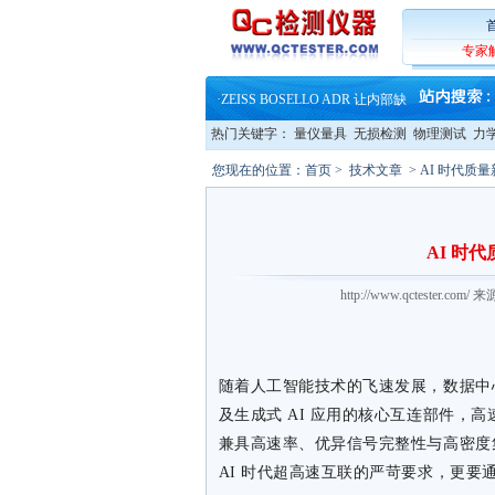
·
蔡司软件 | 高效变形分析能
·
铸就AI服务器质量动脉 – 高
专家
·
铸就AI服务器质量动脉 – 高
·
ZEISS BOSELLO ADR 让内部缺
·
蔡司和亿纬锂能达成战略合作
·
大牌云集 买家升级 ——26
热门关键字：
量仪量具
无损检测
物理测试
力
·
蔡司软件 | 高效变形分析能
·
铸就AI服务器质量动脉 – 高
您现在的位置：
首页
>
技术文章
> AI 时代质
·
铸就AI服务器质量动脉 – 高
·
ZEISS BOSELLO ADR 让内部缺
·
蔡司和亿纬锂能达成战略合作
·
大牌云集 买家升级 ——26
AI 时
http://www.qctester.
随着人工智能技术的飞速发展，数据中
及生成式 AI 应用的核心互连部件，
兼具高速率、优异信号完整性与高密度
AI 时代超高速互联的严苛要求，更