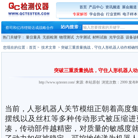
·
蔡司软件 | 高效变形分析能
·
铸就AI服务器质量动脉 – 高
首页
:
产品中心
:
资讯频道
:
展会频道
·
铸就AI服务器质量动脉 – 高
专家解答
:
学会协会
:
行业资料
:
电子样本
·
ZEISS BOSELLO ADR 让内部缺
·
蔡司和亿纬锂能达成战略合作
·
大牌云集 买家升级 ——26
热门关键字：
量仪量具
无损检测
物理测试
力学测试
材料试验
光学仪器
设备诊
您现在的位置：
首页
>
技术文章
> 突破三重质量挑战，守住人形机器人动作精确
突破三重质量挑战，守住人形机器人动
http://www.qctester.com/ 来源: 本站原创 浏览次数：2999 发布
当前，人形机器人关节模组正朝着高度
摆线以及丝杠等多种传动形式被压缩进
凑，传动部件越精密，对质量的敏感度