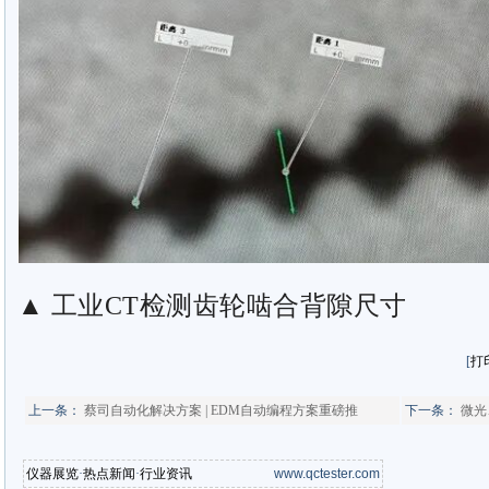
▲ 工业CT检测齿轮啮合背隙尺寸
[
打
上一条：
蔡司自动化解决方案 | EDM自动编程方案重磅推
下一条：
微光
仪器展览
·
热点新闻
·
行业资讯
www.qctester.com